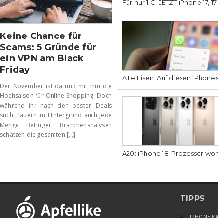
Für nur 1 €: JETZT iPhone 17, 1
Keine Chance für
Scams: 5 Gründe für
ein VPN am Black
Friday
Alte Eisen: Auf diesen iPhone
Der November ist da und mit ihm die
Hochsaison für Online-Shopping. Doch
während ihr nach den besten Deals
sucht, lauern im Hintergrund auch jede
Menge Betrüger. Branchenanalysen
schätzen die gesamten [...]
A20: iPhone 18-Prozessor wo
TIPPS
IPHONE K