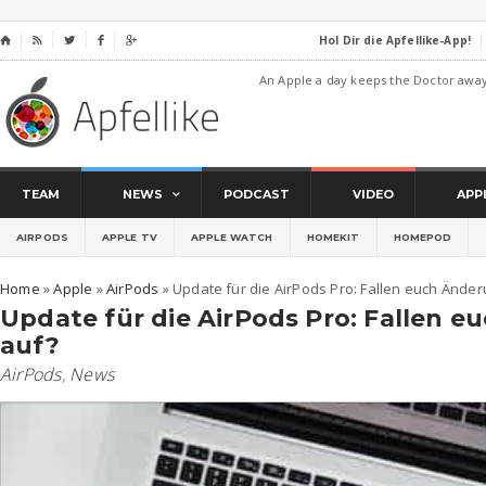
Hol Dir die Apfellike-App!
⌂




An Apple a day keeps the Doctor awa
TEAM
NEWS
PODCAST
VIDEO
APP
AIRPODS
APPLE TV
APPLE WATCH
HOMEKIT
HOMEPOD
Home
»
Apple
»
AirPods
»
Update für die AirPods Pro: Fallen euch Ände
Update für die AirPods Pro: Fallen 
auf?
AirPods
,
News