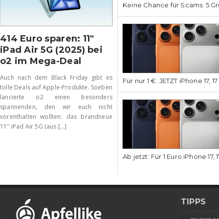
Keine Chance für Scams: 5 Gr
414 Euro sparen: 11″
iPad Air 5G (2025) bei
o2 im Mega-Deal
Auch nach dem Black Friday gibt es
Für nur 1 €: JETZT iPhone 17, 1
tolle Deals auf Apple-Produkte. Soeben
lancierte o2 einen besonders
spannenden, den wir euch nicht
vorenthalten wollten: das brandneue
11" iPad Air 5G (aus [...]
Ab jetzt: Für 1 Euro iPhone 17, 
TIPPS