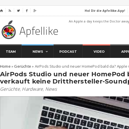
Hol Dir die Apfellike-App!
⌂




An Apple a day keeps the Doctor awa
TEAM
NEWS
PODCAST
VIDEO
APP
Home
»
Gerüchte
»
AirPods Studio und neuer HomePod bald da? Apple v
AirPods Studio und neuer HomePod 
verkauft keine Dritthersteller-Soun
Gerüchte
,
Hardware
,
News