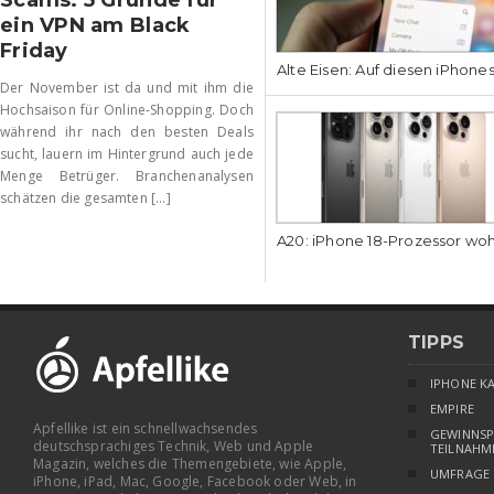
Scams: 5 Gründe für
ein VPN am Black
Friday
Alte Eisen: Auf diesen iPhone
Der November ist da und mit ihm die
Hochsaison für Online-Shopping. Doch
während ihr nach den besten Deals
sucht, lauern im Hintergrund auch jede
Menge Betrüger. Branchenanalysen
schätzen die gesamten [...]
A20: iPhone 18-Prozessor wo
TIPPS
IPHONE K
EMPIRE
Apfellike ist ein schnellwachsendes
GEWINNSP
deutschsprachiges Technik, Web und Apple
TEILNAHM
Magazin, welches die Themengebiete, wie Apple,
UMFRAGE
iPhone, iPad, Mac, Google, Facebook oder Web, in