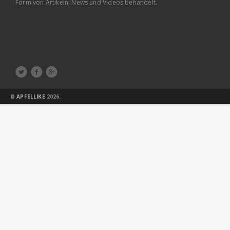
Form von Artikeln, News und Videos behandelt.



©
APFELLIKE
2026.