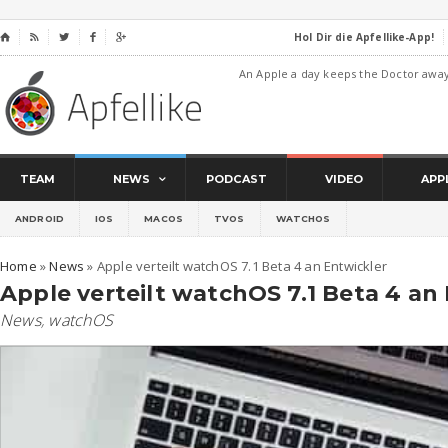
Hol Dir die Apfellike-App!
⌂




An Apple a day keeps the Doctor awa
TEAM
NEWS
PODCAST
VIDEO
APP
ANDROID
IOS
MACOS
TVOS
WATCHOS
Home
»
News
»
Apple verteilt watchOS 7.1 Beta 4 an Entwickler
Apple verteilt watchOS 7.1 Beta 4 an
News
,
watchOS