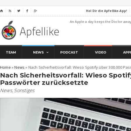
Hol Dir die Apfellike-App!
⌂




An Apple a day keeps the Doctor awa
TEAM
NEWS
PODCAST
VIDEO
APP
Home
»
News
»
Nach Sicherheitsvorfall: Wieso Spotify über 300.000 Pa
Nach Sicherheitsvorfall: Wieso Spoti
Passwörter zurücksetzte
News
,
Sonstiges