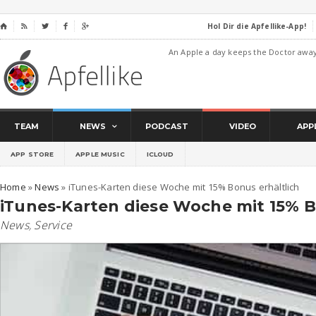
Hol Dir die Apfellike-App!
⌂




An Apple a day keeps the Doctor awa
TEAM
NEWS
PODCAST
VIDEO
APP
APP STORE
APPLE MUSIC
ICLOUD
Home
»
News
»
iTunes-Karten diese Woche mit 15% Bonus erhältlich
iTunes-Karten diese Woche mit 15% B
News
,
Service