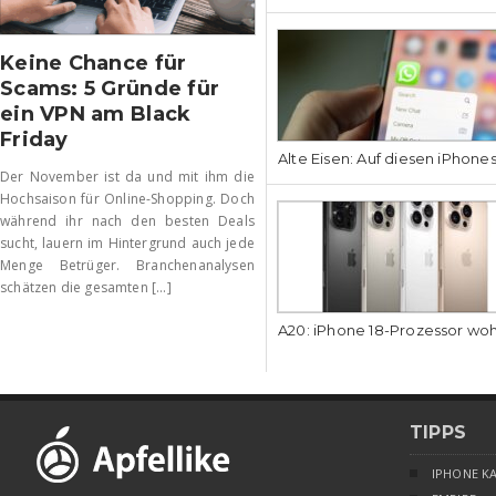
Keine Chance für
Scams: 5 Gründe für
ein VPN am Black
Friday
Alte Eisen: Auf diesen iPhone
Der November ist da und mit ihm die
Hochsaison für Online-Shopping. Doch
während ihr nach den besten Deals
sucht, lauern im Hintergrund auch jede
Menge Betrüger. Branchenanalysen
schätzen die gesamten [...]
A20: iPhone 18-Prozessor wo
TIPPS
IPHONE K