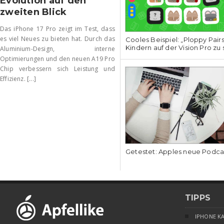
Evolution auf den
zweiten Blick
Das iPhone 17 Pro zeigt im Test, dass
es viel Neues zu bieten hat. Durch das
Cooles Beispiel: „Ploppy Pair
Kindern auf der Vision Pro zu 
Aluminium-Design, interne
Optimierungen und den neuen A19 Pro
Chip verbessern sich Leistung und
Effizienz. [...]
Getestet: Apples neue Podcas
TIPPS
IPHONE K