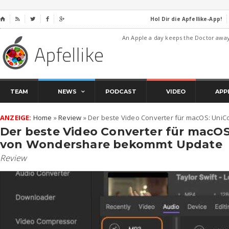
Hol Dir die Apfellike-App!
⌂




An Apple a day keeps the Doctor awa
TEAM
NEWS
PODCAST
VIDEO
APP
ANZEIGE:
Home
»
Review
»
Der beste Video Converter für macOS: Un
Der beste Video Converter für macOS
von Wondershare bekommt Update
Review