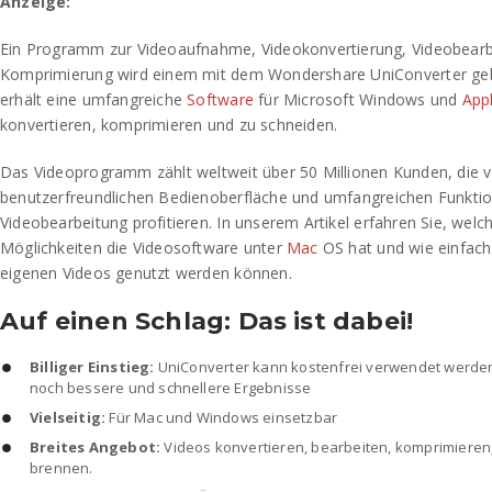
Anzeige:
Ein Programm zur Videoaufnahme, Videokonvertierung, Videobearb
Komprimierung wird einem mit dem Wondershare UniConverter ge
erhält eine umfangreiche
Software
für Microsoft Windows und
App
konvertieren, komprimieren und zu schneiden.
Das Videoprogramm zählt weltweit über 50 Millionen Kunden, die v
benutzerfreundlichen Bedienoberfläche und umfangreichen Funkti
Videobearbeitung profitieren. In unserem Artikel erfahren Sie, wel
Möglichkeiten die Videosoftware unter
Mac
OS hat und wie einfach 
eigenen Videos genutzt werden können.
Auf einen Schlag: Das ist dabei!
Billiger Einstieg:
UniConverter kann kostenfrei verwendet werden,
noch bessere und schnellere Ergebnisse
Vielseitig:
Für Mac und Windows einsetzbar
Breites Angebot:
Videos konvertieren, bearbeiten, komprimiere
brennen.