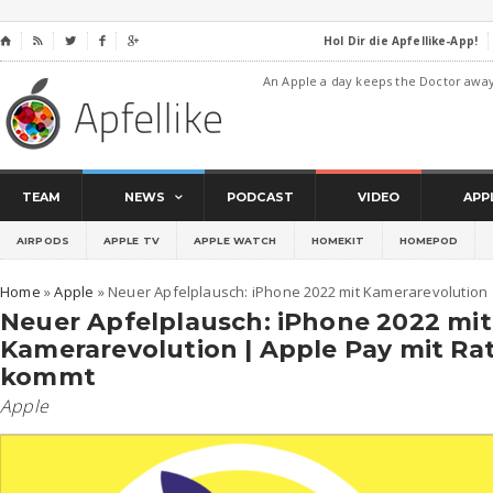
Hol Dir die Apfellike-App!
⌂




An Apple a day keeps the Doctor awa
TEAM
NEWS
PODCAST
VIDEO
APP
AIRPODS
APPLE TV
APPLE WATCH
HOMEKIT
HOMEPOD
Home
»
Apple
»
Neuer Apfelplausch: iPhone 2022 mit Kamerarevolution
Neuer Apfelplausch: iPhone 2022 mit
Kamerarevolution | Apple Pay mit R
kommt
Apple