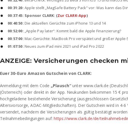
00:22:40:
Beta-Check: Wichtiges zu Beta 3 von iOS 15 und macOS M
00:31:20:
Apple stellt „MagSafe Battery Pack“ vor: Was kann das Di
00:37:45: Sponsor CLARK: (
Zur CLARK-App
)
00:40:50:
Die aktuellen Gerüchte zum iPhone 13 und 14
00:52:00:
„Apple Pay later“: Kommt bald die Apple Finanzierung?
00:57:00:
Mac-Gerüchte: MacBook Pro verspätet und großer Apple-S
01:07:50:
Neues zum iPad mini 2021 und iPad Pro 2022
ANZEIGE: Versicherungen checken mi
Euer 30-Euro Amazon Gutschein von CLARK:
Anmeldung mit dem Code
„Plausch“
unter www.clark.de (Deutschl
(Österreich) oder direkt in der App. Neukunden bekommen 15 € pro
hochgeladene bestehende Versicherung (ausgeschlossen Gesetzlic
Altersvorsorge, ADAC-Mitgliedschaften). Der Gutschein wird in 4-6
versendet, nachdem die Versicherungen als gültig bestätigt worden 
Teilnahmebedingungen auf:
https://www.clark.de/de/teilnahmebed