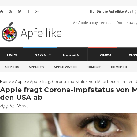
Hol Dir die Apfellike-App!
⌂




An Apple a day keeps the Doctor awa
TEAM
NEWS
PODCAST
VIDEO
APP
AIRPODS
APPLE TV
APPLE WATCH
HOMEKIT
HOMEPOD
Home
»
Apple
»
Apple fragt Corona-Impfstatus von Mitarbeitern in den 
Apple fragt Corona-Impfstatus von M
den USA ab
Apple
,
News