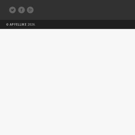



©
APFELLIKE
2026.