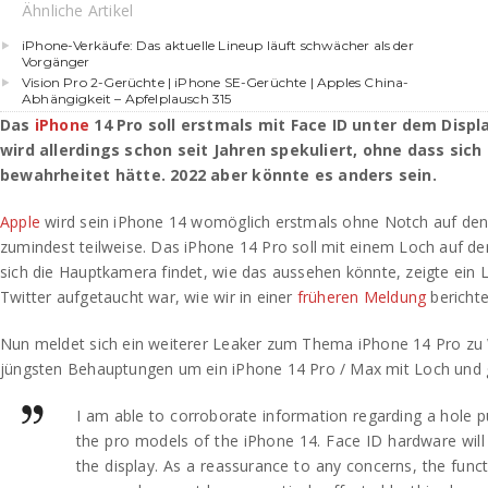
Ähnliche Artikel
iPhone-Verkäufe: Das aktuelle Lineup läuft schwächer als der
Vorgänger
Vision Pro 2-Gerüchte | iPhone SE-Gerüchte | Apples China-
Abhängigkeit – Apfelplausch 315
Das
iPhone
14 Pro soll erstmals mit Face ID unter dem Dis
wird allerdings schon seit Jahren spekuliert, ohne dass sich
bewahrheitet hätte. 2022 aber könnte es anders sein.
Apple
wird sein iPhone 14 womöglich erstmals ohne Notch auf den
zumindest teilweise. Das iPhone 14 Pro soll mit einem Loch auf d
sich die Hauptkamera findet, wie das aussehen könnte, zeigte ein L
Twitter aufgetaucht war, wie wir in einer
früheren Meldung
berichte
Nun meldet sich ein weiterer Leaker zum Thema iPhone 14 Pro zu W
jüngsten Behauptungen um ein iPhone 14 Pro / Max mit Loch und 
I am able to corroborate information regarding a hole 
the pro models of the iPhone 14. Face ID hardware will
the display. As a reassurance to any concerns, the funct