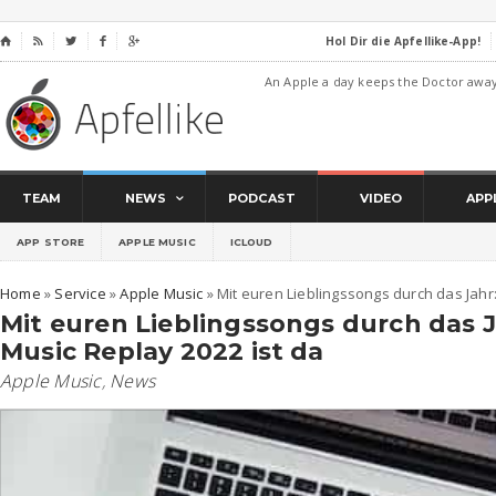
Hol Dir die Apfellike-App!
⌂




An Apple a day keeps the Doctor awa
TEAM
NEWS
PODCAST
VIDEO
APP
APP STORE
APPLE MUSIC
ICLOUD
Home
»
Service
»
Apple Music
»
Mit euren Lieblingssongs durch das Jahr
Mit euren Lieblingssongs durch das J
Music Replay 2022 ist da
Apple Music
,
News