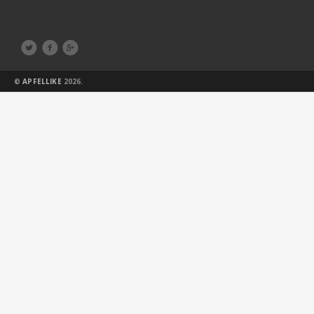



©
APFELLIKE
2026.