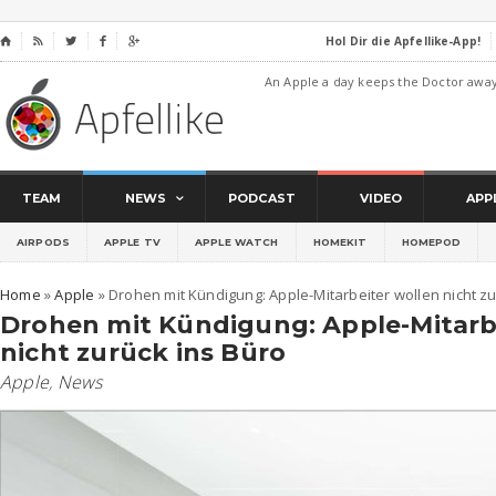
Hol Dir die Apfellike-App!
⌂




An Apple a day keeps the Doctor awa
TEAM
NEWS
PODCAST
VIDEO
APP
AIRPODS
APPLE TV
APPLE WATCH
HOMEKIT
HOMEPOD
Home
»
Apple
»
Drohen mit Kündigung: Apple-Mitarbeiter wollen nicht zu
Drohen mit Kündigung: Apple-Mitarb
nicht zurück ins Büro
Apple
,
News