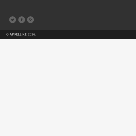



©
APFELLIKE
2026.