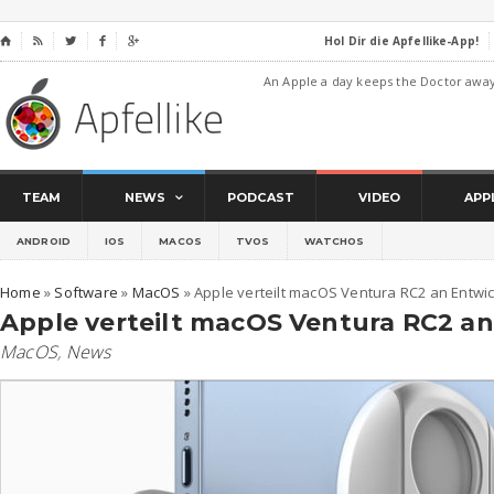
Hol Dir die Apfellike-App!
⌂




An Apple a day keeps the Doctor awa
TEAM
NEWS
PODCAST
VIDEO
APP
ANDROID
IOS
MACOS
TVOS
WATCHOS
Home
»
Software
»
MacOS
»
Apple verteilt macOS Ventura RC2 an Entwic
Apple verteilt macOS Ventura RC2 an
MacOS
,
News