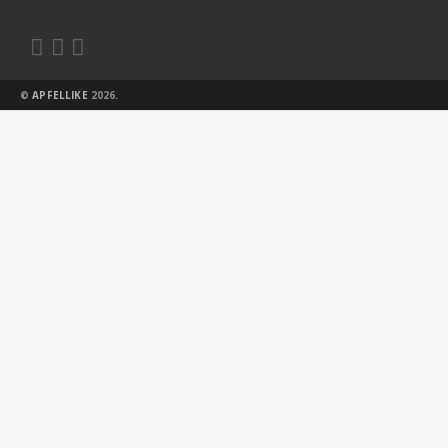



©
APFELLIKE
2026.