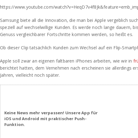
https://www.youtube.com/watch?v=HeqD7v4f8Jk&feature=emb_im
Samsung biete all die Innovation, die man bei Apple vergeblich such
speziell auf wechselwillige Kunden. Es werde noch lange dauern, b
Genuss vergleichbarer Fortschritte kommen werden, so heißt es.
Ob dieser Clip tatsächlich Kunden zum Wechsel auf ein Flip-Smart
Apple soll zwar an eigenen faltbaren iPhones arbeiten, wie wir in
fr
berichtet hatten, dem Vernehmen nach erscheinen sie allerdings er
Jahren, vielleicht noch später.
Keine News mehr verpassen! Unsere App für
iOS und Android mit praktischer Push-
Funktion.