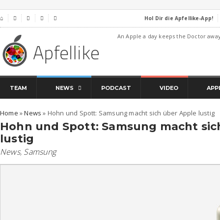
Hol Dir die Apfellike-App!
⌂




An Apple a day keeps the Doctor awa
TEAM
NEWS
PODCAST
VIDEO
APP
Home
»
News
»
Hohn und Spott: Samsung macht sich über Apple lustig
Hohn und Spott: Samsung macht sic
lustig
News
,
Samsung