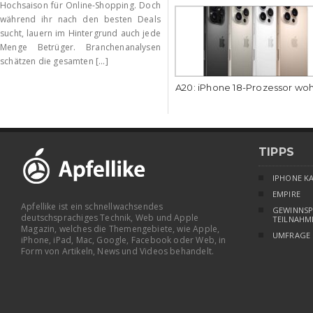
Hochsaison für Online-Shopping. Doch
während ihr nach den besten Deals
sucht, lauern im Hintergrund auch jede
Menge Betrüger. Branchenanalysen
schätzen die gesamten [...]
A20: iPhone 18-Prozessor wo
TIPPS
IPHONE K
EMPIRE
Apfellike ist ein schnellwachsendes
GEWINNSP
deutschsprachiges Technik, Web und Apple
TEILNAHM
Magazin, welches die Themengebiete, wie Apple,
UMFRAGE
iPhone, iPad, Mac, Google, Facebook oder Web, in
Form von Artikeln, News und Videos behandelt.