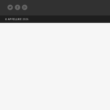



©
APFELLIKE
2026.