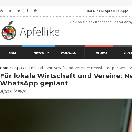
Hol Dir die Apfellike-App!
⌂




An Apple a day keeps the Doctor awa
TEAM
NEWS
PODCAST
VIDEO
APP
Home
»
Apps
»
Für lokale Wirtschaft und Vereine: Newsletter per What
Für lokale Wirtschaft und Vereine: N
WhatsApp geplant
Apps
,
News