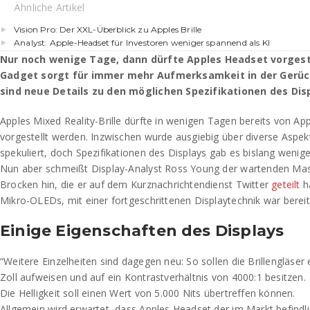
Ähnliche Artikel
Vision Pro: Der XXL-Überblick zu Apples Brille
Analyst: Apple-Headset für Investoren weniger spannend als KI
Nur noch wenige Tage, dann dürfte Apples Headset vorgest
Gadget sorgt für immer mehr Aufmerksamkeit in der Gerüc
sind neue Details zu den möglichen Spezifikationen des Dis
Apples Mixed Reality-Brille dürfte in wenigen Tagen bereits von 
vorgestellt werden. Inzwischen wurde ausgiebig über diverse Aspe
spekuliert, doch Spezifikationen des Displays gab es bislang wenige
Nun aber schmeißt Display-Analyst Ross Young der wartenden Mass
Brocken hin, die er auf dem Kurznachrichtendienst Twitter
geteilt
ha
Mikro-OLEDs, mit einer fortgeschrittenen Displaytechnik war berei
Einige Eigenschaften des Displays
“Weitere Einzelheiten sind dagegen neu: So sollen die Brillengläser
Zoll aufweisen und auf ein Kontrastverhältnis von 4000:1 besitzen.
Die Helligkeit soll einen Wert von 5.000 Nits übertreffen können.
Allgemein wird erwartet, dass Apples Headset der im Markt befind