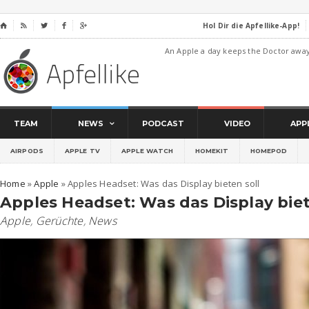
Hol Dir die Apfellike-App!
⌂




An Apple a day keeps the Doctor awa
TEAM
NEWS
PODCAST
VIDEO
APP
AIRPODS
APPLE TV
APPLE WATCH
HOMEKIT
HOMEPOD
Home
»
Apple
»
Apples Headset: Was das Display bieten soll
Apples Headset: Was das Display biet
Apple
,
Gerüchte
,
News