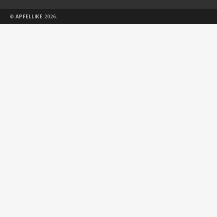
©
APFELLIKE
2026.