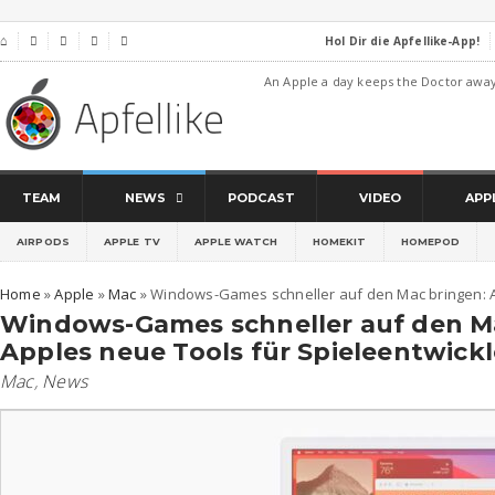
Hol Dir die Apfellike-App!
⌂




An Apple a day keeps the Doctor awa
TEAM
NEWS
PODCAST
VIDEO
APP
AIRPODS
APPLE TV
APPLE WATCH
HOMEKIT
HOMEPOD
Home
»
Apple
»
Mac
»
Windows-Games schneller auf den Mac bringen: A
Windows-Games schneller auf den M
Apples neue Tools für Spieleentwickl
Mac
,
News