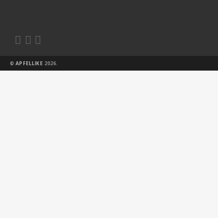



©
APFELLIKE
2026.