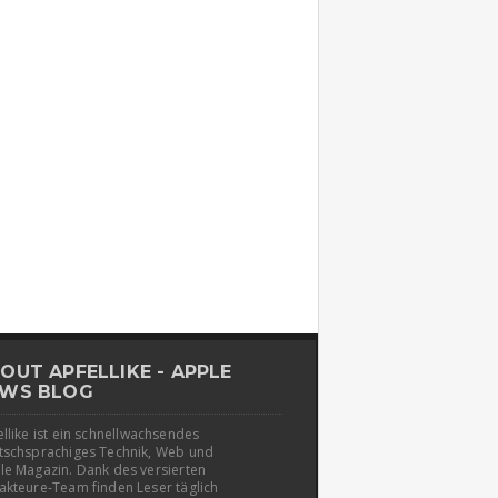
OUT APFELLIKE - APPLE
WS BLOG
llike ist ein schnellwachsendes
tschsprachiges Technik, Web und
le Magazin. Dank des versierten
akteure-Team finden Leser täglich