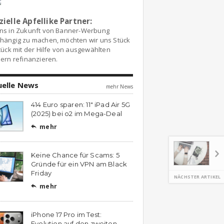
zielle Apfellike Partner:
ns in Zukunft von Banner-Werbung
hängig zu machen, möchten wir uns Stück
tück mit der Hilfe von ausgewählten
ern refinanzieren.
uelle News
mehr News
414 Euro sparen: 11″ iPad Air 5G
(2025) bei o2 im Mega-Deal
mehr

Keine Chance für Scams: 5
Gründe für ein VPN am Black
Friday
NÄCHSTER ARTIKEL
mehr

iPhone 17 Pro im Test:
Evolution auf den zweiten