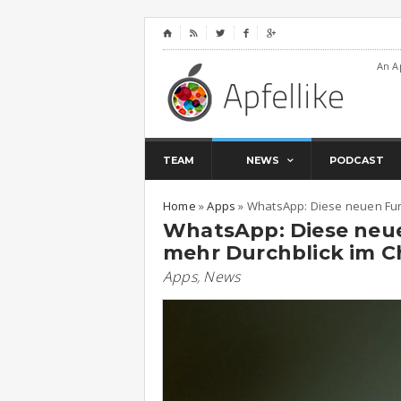
⌂




An A
TEAM
NEWS
PODCAST
Home
»
Apps
»
WhatsApp: Diese neuen Fun
WhatsApp: Diese neue
mehr Durchblick im C
Apps
,
News