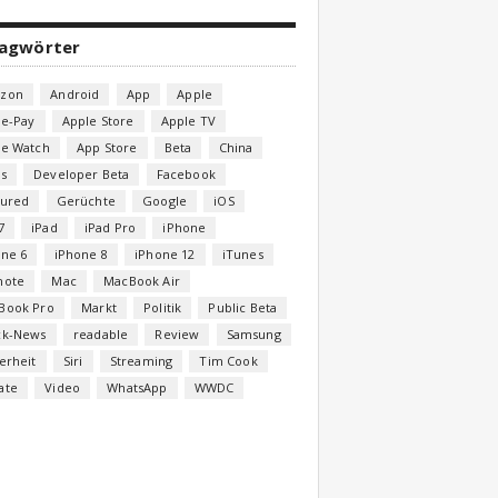
lagwörter
zon
Android
App
Apple
le-Pay
Apple Store
Apple TV
le Watch
App Store
Beta
China
s
Developer Beta
Facebook
tured
Gerüchte
Google
iOS
7
iPad
iPad Pro
iPhone
one 6
iPhone 8
iPhone 12
iTunes
note
Mac
MacBook Air
Book Pro
Markt
Politik
Public Beta
ck-News
readable
Review
Samsung
erheit
Siri
Streaming
Tim Cook
ate
Video
WhatsApp
WWDC