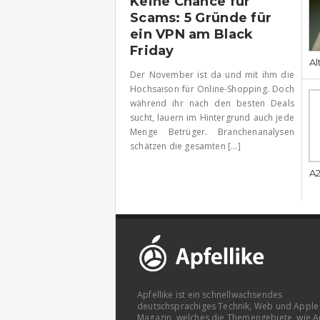
Keine Chance für
Scams: 5 Gründe für
ein VPN am Black
Friday
Al
Der November ist da und mit ihm die
Hochsaison für Online-Shopping. Doch
während ihr nach den besten Deals
sucht, lauern im Hintergrund auch jede
Menge Betrüger. Branchenanalysen
schätzen die gesamten [...]
A2
Apfellike ist ein schnellwachsendes
deutschsprachiges Technik, Web und Apple
Magazin, welches die Themengebiete, wie A