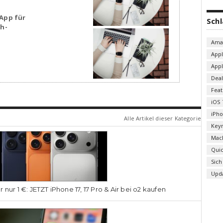
App für
Sch
sh-
Ama
App
App
Deal
Fea
iOS 
iPh
Alle Artikel dieser Kategorie
Key
Mac
Qui
Sich
Upd
r nur 1 €: JETZT iPhone 17, 17 Pro & Air bei o2 kaufen