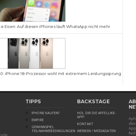
te Eisen: Auf diesen iPhones läuft WhatsApp nicht mehr
0: iPhone 18-Prozessor wohl mit extremem Leistungssprung
TIPPS
BACKSTAGE
AB
NE
IPHONE KAUFEN?
HOL DIR DIE APFELLIKE-
APP!
Apfe
EMPIRE
deu
KONTAKT
GEWINNSPIEL
App
TEILNAHMEBEDINGUNGEN
WERBEN / MEDIADATEN
Red
pple,