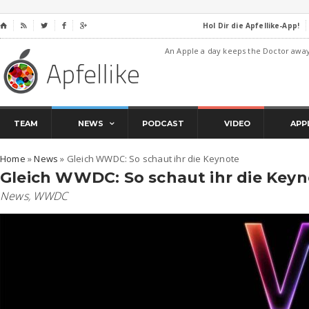
Hol Dir die Apfellike-App!
⌂




An Apple a day keeps the Doctor awa
TEAM
NEWS
PODCAST
VIDEO
APP
Home
»
News
»
Gleich WWDC: So schaut ihr die Keynote
Gleich WWDC: So schaut ihr die Key
News
,
WWDC