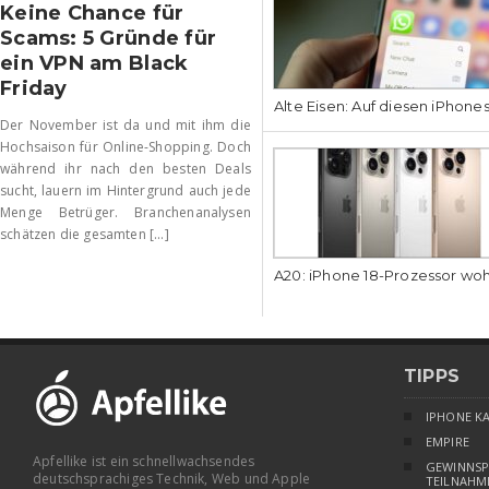
Keine Chance für
Scams: 5 Gründe für
ein VPN am Black
Friday
Alte Eisen: Auf diesen iPhone
Der November ist da und mit ihm die
Hochsaison für Online-Shopping. Doch
während ihr nach den besten Deals
sucht, lauern im Hintergrund auch jede
Menge Betrüger. Branchenanalysen
schätzen die gesamten [...]
A20: iPhone 18-Prozessor wo
TIPPS
IPHONE K
EMPIRE
Apfellike ist ein schnellwachsendes
GEWINNSP
deutschsprachiges Technik, Web und Apple
TEILNAHM