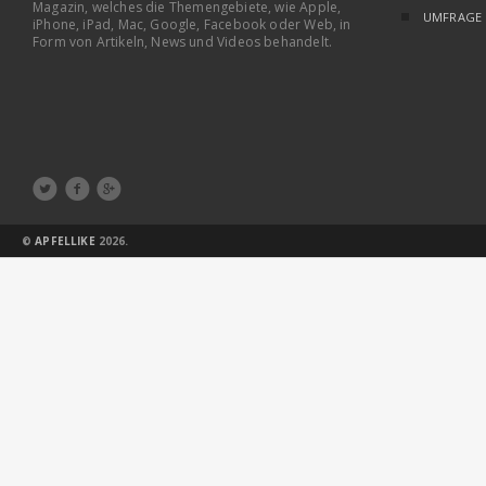
Magazin, welches die Themengebiete, wie Apple,
UMFRAGE
iPhone, iPad, Mac, Google, Facebook oder Web, in
Form von Artikeln, News und Videos behandelt.



©
APFELLIKE
2026.