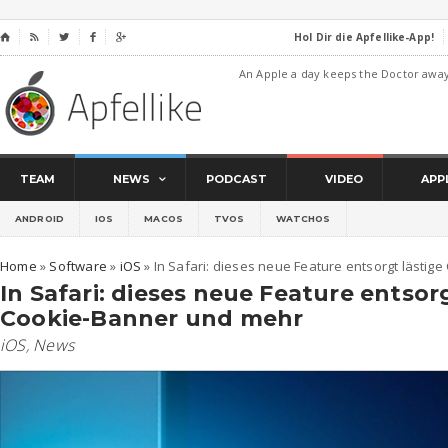
Hol Dir die Apfellike-App!
⌂




An Apple a day keeps the Doctor awa
TEAM
NEWS
PODCAST
VIDEO
APP
ANDROID
IOS
MACOS
TVOS
WATCHOS
Home
»
Software
»
iOS
»
In Safari: dieses neue Feature entsorgt lästi
In Safari: dieses neue Feature entsor
Cookie-Banner und mehr
iOS
,
News