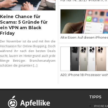
Keine Chance für
Scams: 5 Gründe für
ein VPN am Black
Friday
Alte Eisen: Auf diesen iPhone
Der November ist da und mit ihm die
Hochsaison für Online-Shopping. Doch
während ihr nach den besten Deals
sucht, lauern im Hintergrund auch jede
Menge Betrüger. Branchenanalysen
schätzen die gesamten [...]
A20: iPhone 18-Prozessor wo
TIPPS
IPHONE K