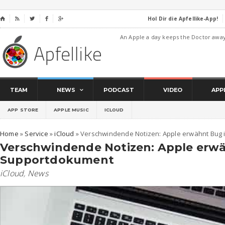
Hol Dir die Apfellike-App!
⌂




An Apple a day keeps the Doctor awa
TEAM
NEWS
PODCAST
VIDEO
APP
APP STORE
APPLE MUSIC
ICLOUD
Home
»
Service
»
iCloud
»
Verschwindende Notizen: Apple erwähnt Bug
Verschwindende Notizen: Apple erwä
Supportdokument
iCloud
,
News