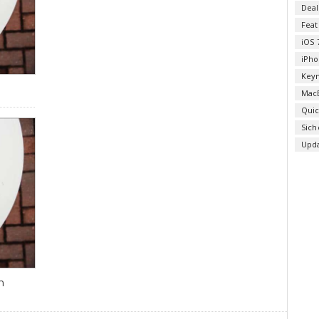
Deal
Fea
iOS 
iPho
Key
Mac
Qui
Sich
Upd
n