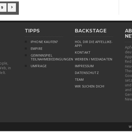
9

TIPPS
BACKSTAGE
AB
NE
IPHONE KAUFEN?
HOL DIR DIE APFELLIKE-
APP!
Apfe
EMPIRE
deu
KONTAKT
GEWINNSPIEL
App
TEILNAHMEBEDINGUNGEN
WERBEN / MEDIADATEN
Red
pple,
UMFRAGE
IMPRESSUM
neu
Web, in
The
elt.
DATENSCHUTZ
Goo
TEAM
setz
und
WIR SUCHEN DICH!
and
Ger
New
W