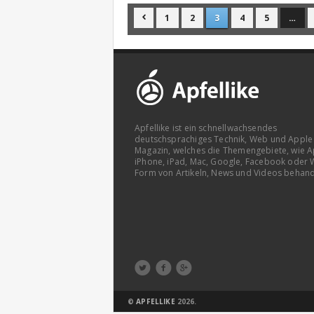
1
2
3
4
5
…

Apfellike ist ein schnellwachsendes
deutschsprachiges Technik, Web und Apple
Magazin, welches die Themengebiete, wie A
iPhone, iPad, Mac, Google, Facebook oder 
Form von Artikeln, News und Videos behand



©
APFELLIKE
2026.