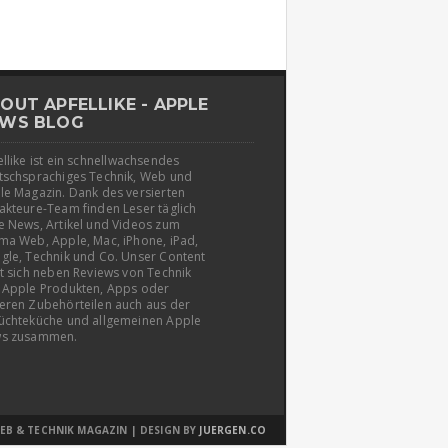
OUT APFELLIKE - APPLE
WS BLOG
llike ist ein schnellwachsendes
tschsprachiges Technik, Web und
le Magazin. Dank des versierten
akteure-Team finden Leser täglich
e News, Artikel und Videos zum
ma Web, Apple, Mac, iPhone, iPad,
gle, Technik und Co. Unser Content
t sich neben Reviews von Technik
 Apple Produkten, Apps oder
eren Zubehörteilen auch aus der
üchteküche und allgemeinen Apple
s zusammen.
EB & TECHNIK MAGAZIN | DESIGN BY
JUERGEN.CO