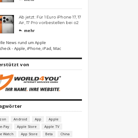
Ab jetzt: Für 1 Euro iPhone 17, 17
Air, 17 Pro vorbestellen bei o2
mehr

lle News rund um Apple
check - Apple, iPhone, iPad, Mac
erstützt von
lagwörter
zon
Android
App
Apple
e-Pay
Apple Store
Apple TV
le Watch
App Store
Beta
China