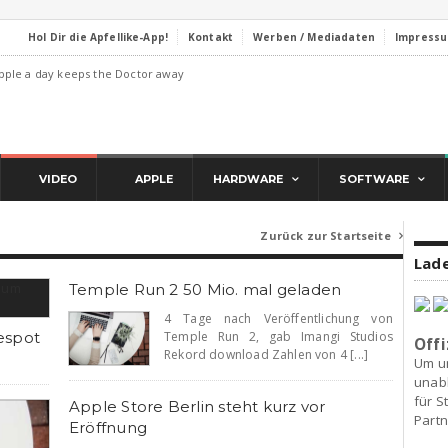
Hol Dir die Apfellike-App!
Kontakt
Werben / Mediadaten
Impress
pple a day keeps the Doctor away
VIDEO
APPLE
HARDWARE
SOFTWARE
Zurück zur Startseite

Lade
Temple Run 2 50 Mio. mal geladen
4 Tage nach Veröffentlichung von
espot
Temple Run 2, gab Imangi Studios
Offi
Rekord download Zahlen von 4 [...]
Um u
unab
für S
Apple Store Berlin steht kurz vor
Partn
Eröffnung