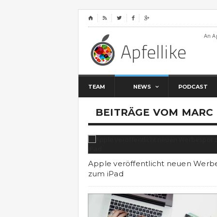
⌂




An A
TEAM
NEWS
PODCAST
BEITRÄGE VOM MARC
Apple veröffentlicht neuen Werb
zum iPad