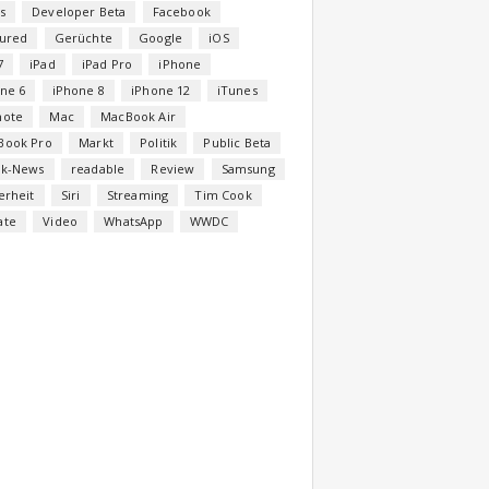
s
Developer Beta
Facebook
tured
Gerüchte
Google
iOS
7
iPad
iPad Pro
iPhone
ne 6
iPhone 8
iPhone 12
iTunes
note
Mac
MacBook Air
Book Pro
Markt
Politik
Public Beta
ck-News
readable
Review
Samsung
erheit
Siri
Streaming
Tim Cook
ate
Video
WhatsApp
WWDC