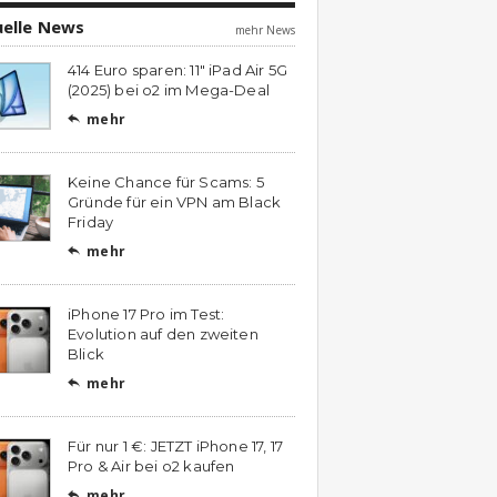
uelle News
mehr News
414 Euro sparen: 11″ iPad Air 5G
(2025) bei o2 im Mega-Deal
mehr

Keine Chance für Scams: 5
Gründe für ein VPN am Black
Friday
mehr

iPhone 17 Pro im Test:
Evolution auf den zweiten
Blick
mehr

Für nur 1 €: JETZT iPhone 17, 17
Pro & Air bei o2 kaufen
mehr
