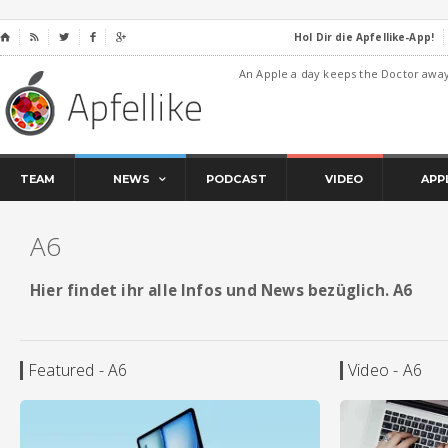
Hol Dir die Apfellike-App!
⌂




An Apple a day keeps the Doctor awa
TEAM
NEWS
PODCAST
VIDEO
APP
A6
Hier findet ihr alle Infos und News bezüglich. A6
Featured - A6
Video - A6