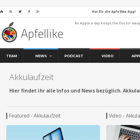
Hol Dir die Apfellike-App!
⌂




An Apple a day keeps the Doctor awa
TEAM
NEWS
PODCAST
VIDEO
APP
Akkulaufzeit
Hier findet ihr alle Infos und News bezüglich. Akkula
Featured - Akkulaufzeit
Video - Akkula