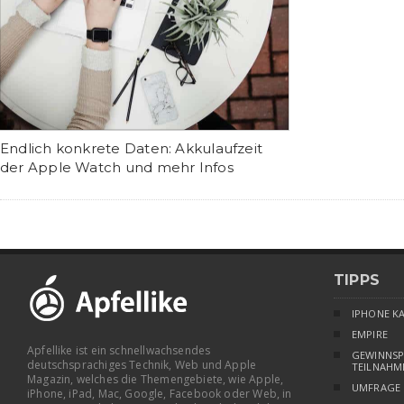
Endlich konkrete Daten: Akkulaufzeit
der Apple Watch und mehr Infos
TIPPS
IPHONE K
EMPIRE
Apfellike ist ein schnellwachsendes
GEWINNSP
deutschsprachiges Technik, Web und Apple
TEILNAHM
Magazin, welches die Themengebiete, wie Apple,
UMFRAGE
iPhone, iPad, Mac, Google, Facebook oder Web, in