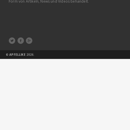
Form von Artikeln, News und Videos behandelt.



©
APFELLIKE
2026.