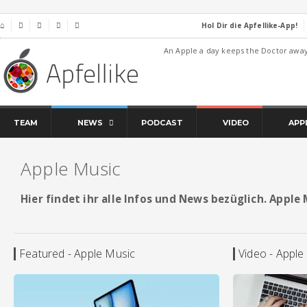
Hol Dir die Apfellike-App!
⌂




An Apple a day keeps the Doctor awa
TEAM
NEWS
PODCAST
VIDEO
APP
Apple Music
Hier findet ihr alle Infos und News bezüglich. Apple
Featured - Apple Music
Video - Apple