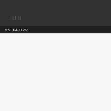



©
APFELLIKE
2026.