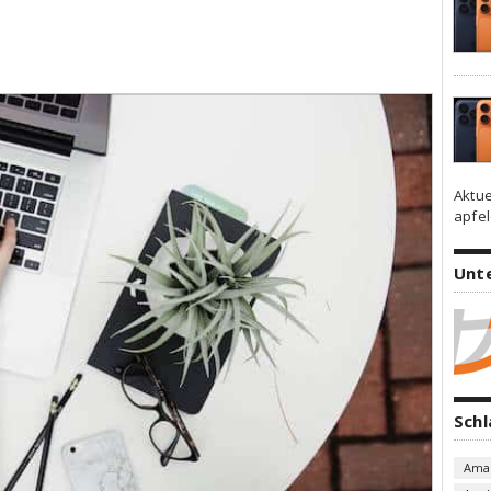
Aktue
apfel
Unt
Sch
Ama