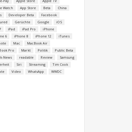
e-Pay
Apple Store
Apple TV
le Watch
App Store
Beta
China
s
Developer Beta
Facebook
tured
Gerüchte
Google
iOS
7
iPad
iPad Pro
iPhone
ne 6
iPhone 8
iPhone 12
iTunes
note
Mac
MacBook Air
Book Pro
Markt
Politik
Public Beta
ck-News
readable
Review
Samsung
erheit
Siri
Streaming
Tim Cook
ate
Video
WhatsApp
WWDC