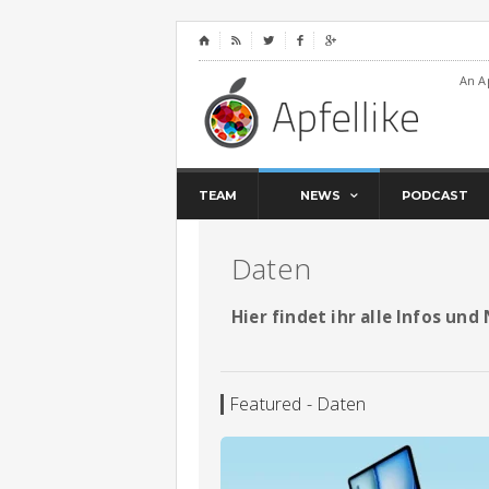
⌂




An A
TEAM
NEWS
PODCAST
Daten
Hier findet ihr alle Infos un
Featured - Daten