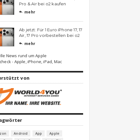
Pro & Air bei o2 kaufen
mehr

Ab jetzt: Für 1 Euro iPhone 17, 17
Air, 17 Pro vorbestellen bei o2
mehr

lle News rund um Apple
check - Apple, iPhone, iPad, Mac
erstützt von
lagwörter
zon
Android
App
Apple