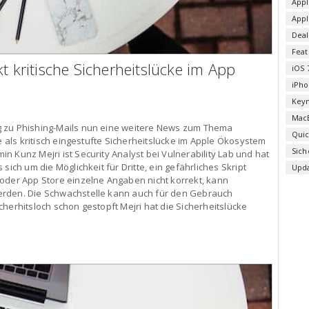
Appl
App
Deal
Fea
t kritische Sicherheitslücke im App
iOS 
iPho
Key
Mac
g zu Phishing-Mails nun eine weitere News zum Thema
Qui
ne als kritisch eingestufte Sicherheitslücke im Apple Ökosystem
Sich
 Kunz Mejri ist Security Analyst bei Vulnerability Lab und hat
sich um die Möglichkeit für Dritte, ein gefährliches Skript
Upd
 oder App Store einzelne Angaben nicht korrekt, kann
erden. Die Schwachstelle kann auch für den Gebrauch
herhitsloch schon gestopft Mejri hat die Sicherheitslücke