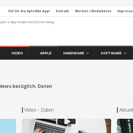
Hol Dir die Apfellike-App!
Kontakt
Werben / Mediadaten
Impress
pple a day keeps the Doctor away
VIDEO
APPLE
HARDWARE
SOFTWARE
d News bezüglich. Daten
Video - Daten
Aktuel