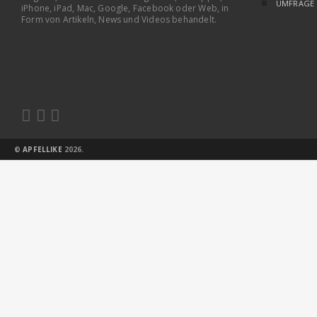
UMFRAGE
iPhone, iPad, Mac, Google, Facebook oder Web, in
Form von Artikeln, News und Videos behandelt.



©
APFELLIKE
2026.