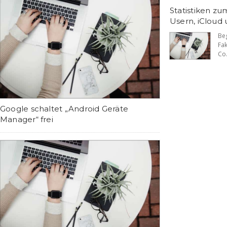
Statistiken zu
Usern, iCloud
Be
Fa
Co.
Google schaltet „Android Geräte
Manager“ frei