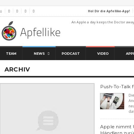
Hol Dir die Apfellike-App!
⌂




An Apple a day keeps the Doctor awa
TEAM
NEWS
PODCAST
VIDEO
APP
ARCHIV
Push-To-Talk
Di
An
ne
das
Apple nimmt U
Händlern zurü