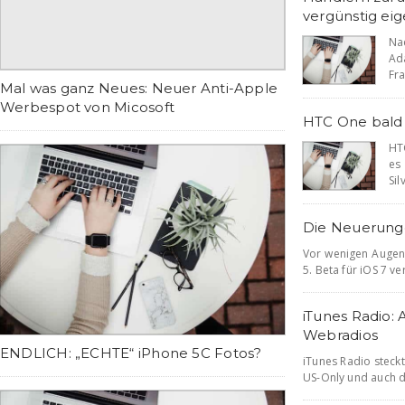
vergünstig ei
Na
Ad
Fra
Mal was ganz Neues: Neuer Anti-Apple
Werbespot von Micosoft
HTC One bald 
HT
es
Sil
Die Neuerunge
Vor wenigen Augen
5. Beta für iOS 7 ve
iTunes Radio:
Webradios
ENDLICH: „ECHTE“ iPhone 5C Fotos?
iTunes Radio steck
US-Only und auch der