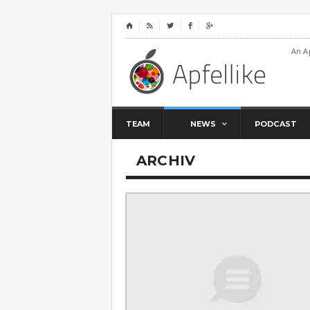
⌂




An A
TEAM
NEWS
PODCAST
ARCHIV