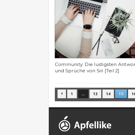
Community: Die lustigsten Antwo
und Sprüche von Siri [Teil 2]
1
…
13
14
15
1
