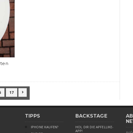
rten
6
17

TIPPS
BACKSTAGE
AB
NE
IPHONE KAUFEN?
HOL DIR DIE APFELLIKE-
APP!
Apfe