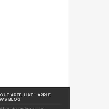
OUT APFELLIKE - APPLE
WS BLOG
llike ist ein schnellwachsendes