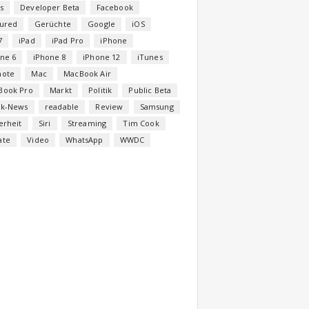
s
Developer Beta
Facebook
tured
Gerüchte
Google
iOS
7
iPad
iPad Pro
iPhone
ne 6
iPhone 8
iPhone 12
iTunes
note
Mac
MacBook Air
Book Pro
Markt
Politik
Public Beta
ck-News
readable
Review
Samsung
erheit
Siri
Streaming
Tim Cook
ate
Video
WhatsApp
WWDC