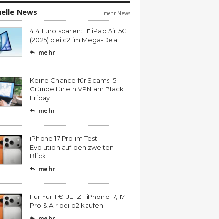
uelle News
mehr News
414 Euro sparen: 11″ iPad Air 5G
(2025) bei o2 im Mega-Deal
mehr

Keine Chance für Scams: 5
Gründe für ein VPN am Black
Friday
mehr

iPhone 17 Pro im Test:
Evolution auf den zweiten
Blick
mehr

Für nur 1 €: JETZT iPhone 17, 17
Pro & Air bei o2 kaufen
mehr
