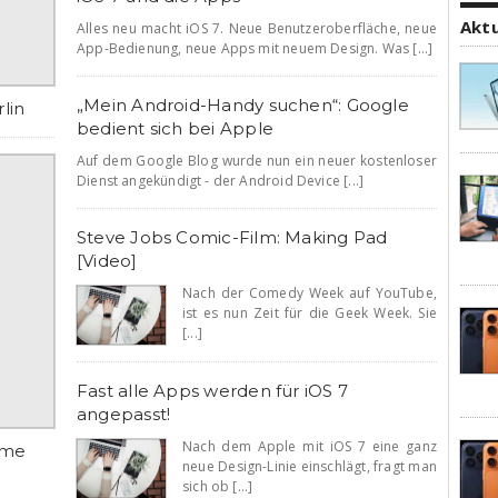
Akt
Alles neu macht iOS 7. Neue Benutzeroberfläche, neue
App-Bedienung, neue Apps mit neuem Design. Was [...]
„Mein Android-Handy suchen“: Google
lin
bedient sich bei Apple
Auf dem Google Blog wurde nun ein neuer kostenloser
Dienst angekündigt - der Android Device [...]
Steve Jobs Comic-Film: Making Pad
[Video]
Nach der Comedy Week auf YouTube,
ist es nun Zeit für die Geek Week. Sie
[...]
Fast alle Apps werden für iOS 7
angepasst!
Nach dem Apple mit iOS 7 eine ganz
ime
neue Design-Linie einschlägt, fragt man
sich ob [...]