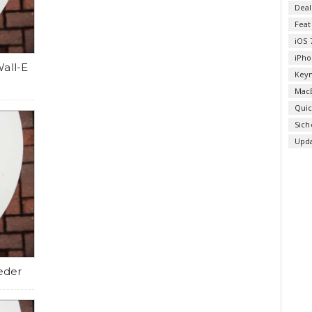
Deal
Fea
iOS 
iPho
Wall-E
Key
Mac
Qui
Sich
Upd
eder