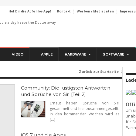
Hol Dir die Apfellike-App!
Kontakt
Werben / Mediadaten
Impress
pple a day keeps the Doctor away
VIDEO
APPLE
HARDWARE
SOFTWARE
Zurück zur Startseite

Lade
Community: Die lustigsten Antworten
und Sprüche von Siri [Teil 2]
Erneut haben Sprüche von Siri
Offi
gesammelt und hier zusammengestellt.
Um u
In den kommenden Wochen wird es
unab
[...]
für S
Partn
iOS 7 und die Apps