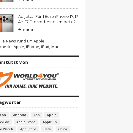
Ab jetzt: Für 1 Euro iPhone 17, 17
Air, 17 Pro vorbestellen bei o2
mehr

lle News rund um Apple
check - Apple, iPhone, iPad, Mac
erstützt von
lagwörter
zon
Android
App
Apple
e-Pay
Apple Store
Apple TV
le Watch
App Store
Beta
China