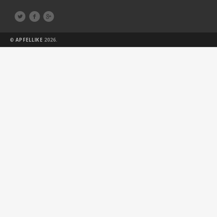



©
APFELLIKE
2026.