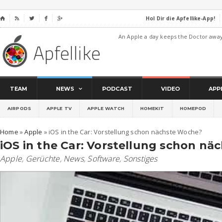
Hol Dir die Apfellike-App!
⌂




An Apple a day keeps the Doctor awa
TEAM
NEWS
PODCAST
VIDEO
APP
AIRPODS
APPLE TV
APPLE WATCH
HOMEKIT
HOMEPOD
Home
»
Apple
»
iOS in the Car: Vorstellung schon nächste Woche?
iOS in the Car: Vorstellung schon n
Apple
,
Gerüchte
,
News
,
Software
,
Sonstiges