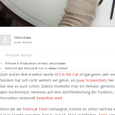
Christian
mehr Artikel
Ähnliche Artikel
iPhone X Produktion erneut verschoben
Kommt das iPhone 8 nur in dieser Farbe?
Zum ersten Mal erwähnt wurde
iOS in the Car
vergangenes Jahr vo
Seitdem hat sich nicht wirklich viel getan, ein
paar Screenshots
hier
das war es auch schon. Zuletzt munkelte man ein Release gemei
aber konkrete(re) Hinweise auf eine Veröffentlichung der Funktion,
Fernsehen vereinzelt
beworben wird
.
Denn wir die
Financial Times
behauptet, könnte es schon nächste 
Ganze könnte zwischen dem 6. und 16. März stattfinden,
Apple
wird