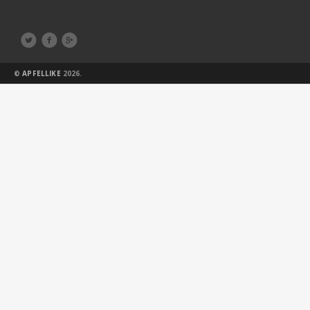



©
APFELLIKE
2026.