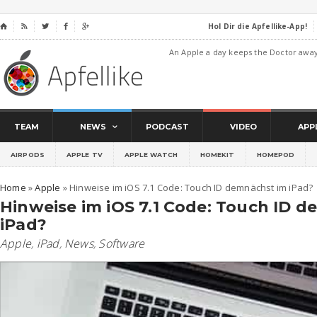
Hol Dir die Apfellike-App!
⌂




An Apple a day keeps the Doctor awa
TEAM
NEWS
PODCAST
VIDEO
APP
AIRPODS
APPLE TV
APPLE WATCH
HOMEKIT
HOMEPOD
Home
»
Apple
»
Hinweise im iOS 7.1 Code: Touch ID demnächst im iPad?
Hinweise im iOS 7.1 Code: Touch ID 
iPad?
Apple
,
iPad
,
News
,
Software