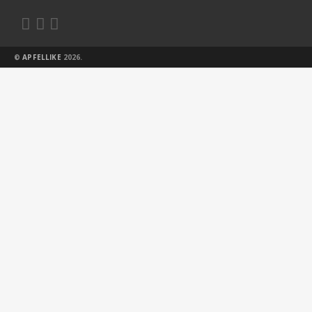



©
APFELLIKE
2026.