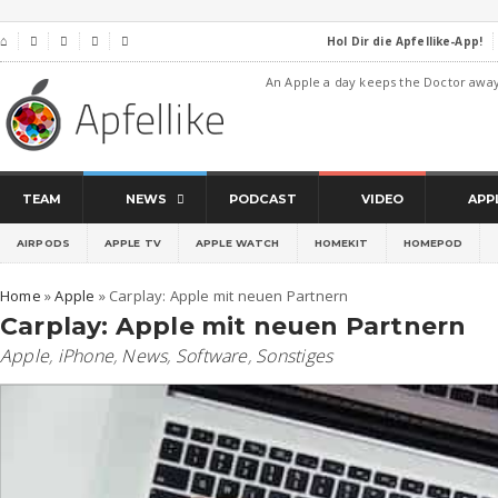
Hol Dir die Apfellike-App!
⌂




An Apple a day keeps the Doctor awa
TEAM
NEWS
PODCAST
VIDEO
APP
AIRPODS
APPLE TV
APPLE WATCH
HOMEKIT
HOMEPOD
Home
»
Apple
»
Carplay: Apple mit neuen Partnern
Carplay: Apple mit neuen Partnern
Apple
,
iPhone
,
News
,
Software
,
Sonstiges