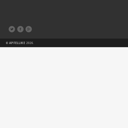



©
APFELLIKE
2026.