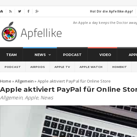
Hol Dir die Apfellike-App!
⌂




An Apple a day keeps the Doctor awa
TEAM
NEWS
PODCAST
VIDEO
APP
PODCAST
AIRPODS
APPLE TV
APPLE WATCH
HOMEKIT
Home
»
Allgemein
»
Apple aktiviert PayPal für Online Store
Apple aktiviert PayPal für Online Sto
Allgemein
,
Apple
,
News