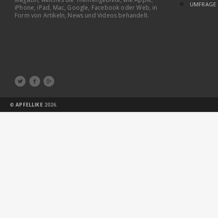
UMFRAGE
iPhone, iPad, Mac, Google, Facebook oder Web, in
Form von Artikeln, News und Videos behandelt.



©
APFELLIKE
2026.