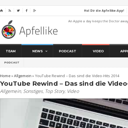
Hol Dir die Apfellike-App!
⌂




An Apple a day keeps the Doctor awa
TEAM
NEWS
PODCAST
VIDEO
APP
PODCAST
Home
»
Allgemein
»
YouTube Rewind – Das sind die Video-Hits 2014
YouTube Rewind – Das sind die Video
Allgemein
,
Sonstiges
,
Top Story
,
Video