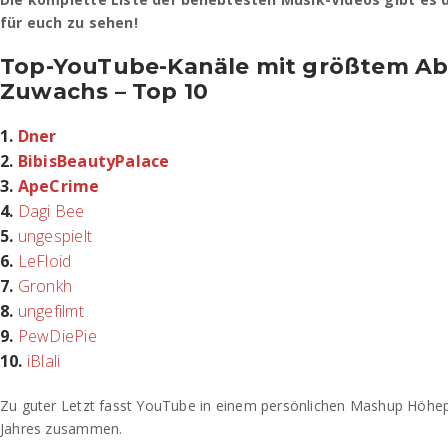
für euch zu sehen!
Top-YouTube-Kanäle mit größtem A
Zuwachs – Top 10
1.
Dner
2.
BibisBeautyPalace
3.
ApeCrime
4.
Dagi Bee
5.
ungespielt
6.
LeFloid
7.
Gronkh
8.
ungefilmt
9.
PewDiePie
10.
iBlali
Zu guter Letzt fasst YouTube in einem persönlichen Mashup Höhe
Jahres zusammen.