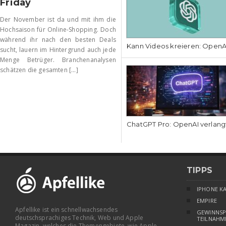
Friday
Der November ist da und mit ihm die
Hochsaison für Online-Shopping. Doch
während ihr nach den besten Deals
Kann Videos kreieren: OpenAI
sucht, lauern im Hintergrund auch jede
Menge Betrüger. Branchenanalysen
schätzen die gesamten [...]
ChatGPT Pro: OpenAI verlang
TIPPS
IPHONE K
EMPIRE
Apfellike ist ein schnellwachsendes
GEWINNSP
deutschsprachiges Technik, Web und Apple
TEILNAHM
Magazin, welches die Themengebiete, wie Apple,