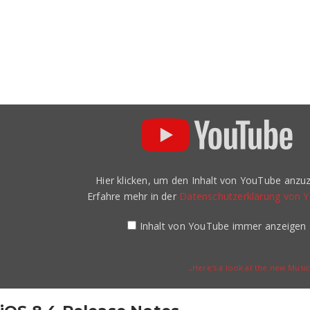
„Here's
a
look
at
the
new
Music
Hier klicken, um den Inhalt von YouTube anzuz
app
in
Erfahre mehr in der
Datenschutzerklärung von 
iOS
8.4“
von
Inhalt von YouTube immer anzeigen
YouTube
anzeigen
„Here's a look at the new Music