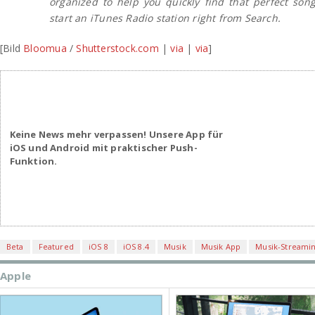
organized to help you quickly find that perfect son
start an iTunes Radio station right from Search.
[Bild
Bloomua
/
Shutterstock.com
|
via
|
via
]
Keine News mehr verpassen! Unsere App für
iOS und Android mit praktischer Push-
Funktion.
Beta
Featured
iOS 8
iOS 8.4
Musik
Musik App
Musik-Streamin
Apple