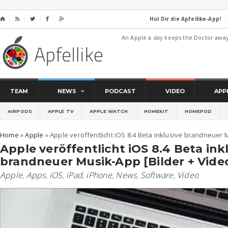
Hol Dir die Apfellike-App!
⌂




An Apple a day keeps the Doctor awa
TEAM
NEWS
PODCAST
VIDEO
APP
AIRPODS
APPLE TV
APPLE WATCH
HOMEKIT
HOMEPOD
Home
»
Apple
»
Apple veröffentlicht iOS 8.4 Beta inklusive brandneuer M
Apple veröffentlicht iOS 8.4 Beta ink
brandneuer Musik-App [Bilder + Vide
Apple
,
Apps
,
iOS
,
iPad
,
iPhone
,
News
,
Software
,
Video