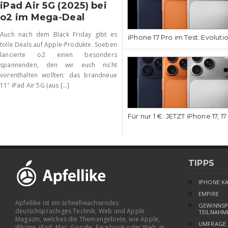
iPad Air 5G (2025) bei
o2 im Mega-Deal
Auch nach dem Black Friday gibt es
iPhone 17 Pro im Test: Evoluti
tolle Deals auf Apple-Produkte. Soeben
lancierte o2 einen besonders
spannenden, den wir euch nicht
vorenthalten wollten: das brandneue
11" iPad Air 5G (aus [...]
Für nur 1 €: JETZT iPhone 17, 1
TIPPS
IPHONE K
EMPIRE
Apfellike ist ein schnellwachsendes
GEWINNSP
deutschsprachiges Technik, Web und Apple
TEILNAHM
Magazin, welches die Themengebiete, wie Apple,
UMFRAGE
iPhone, iPad, Mac, Google, Facebook oder Web, in