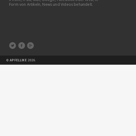
Form von Artikeln, News und Videos behandelt.



©
APFELLIKE
2026.