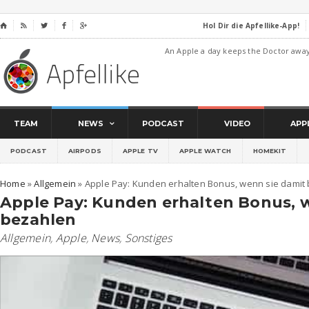
Hol Dir die Apfellike-App!
⌂




An Apple a day keeps the Doctor awa
TEAM
NEWS
PODCAST
VIDEO
APP
PODCAST
AIRPODS
APPLE TV
APPLE WATCH
HOMEKIT
Home
»
Allgemein
»
Apple Pay: Kunden erhalten Bonus, wenn sie damit
Apple Pay: Kunden erhalten Bonus, 
bezahlen
Allgemein
,
Apple
,
News
,
Sonstiges