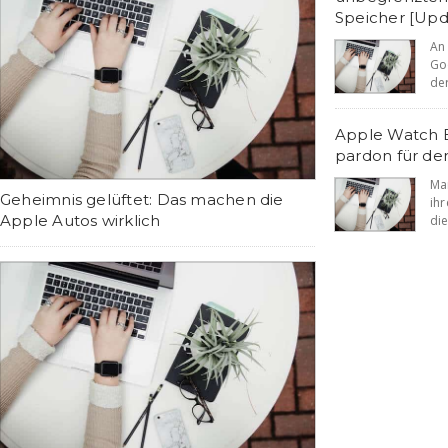
Speicher [Upd
An
Go
der
Apple Watch Ed
pardon für de
Ma
Geheimnis gelüftet: Das machen die
ih
Apple Autos wirklich
die