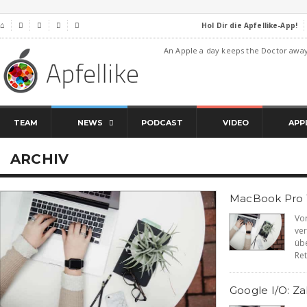
Hol Dir die Apfellike-App!
⌂




An Apple a day keeps the Doctor awa
TEAM
NEWS
PODCAST
VIDEO
APP
ARCHIV
MacBook Pro 1
Vo
v
üb
Ret
Google I/O: Za