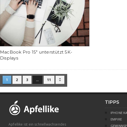
MacBook Pro 15″ unterstützt 5K-
Displays
1
2
3
…
11

TIPPS
IPHONE K
EMPIRE
Apfellike ist ein schnellwachsendes
GEWINNSP