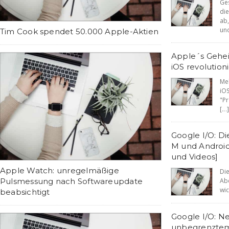
Ge
di
ab
und
Tim Cook spendet 50.000 Apple-Aktien
Apple´s Geheim
iOS revolution
Me
iO
"P
[...]
Google I/O: D
M und Android
und Videos]
Apple Watch: unregelmäßige
Di
Ab
Pulsmessung nach Softwareupdate
wic
beabsichtigt
Google I/O: Ne
unbegrenztem