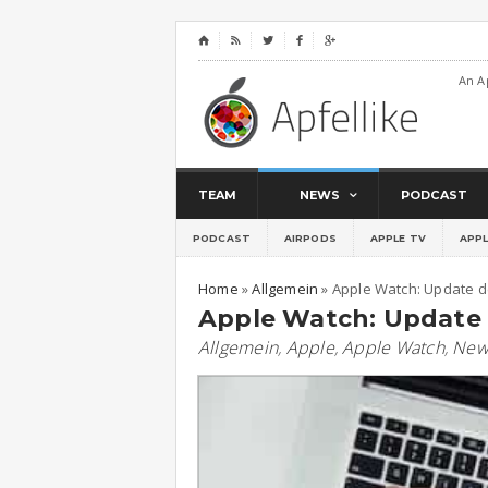
⌂




An A
TEAM
NEWS
PODCAST
PODCAST
AIRPODS
APPLE TV
APP
Home
»
Allgemein
»
Apple Watch: Update de
Apple Watch: Update 
Allgemein
,
Apple
,
Apple Watch
,
New