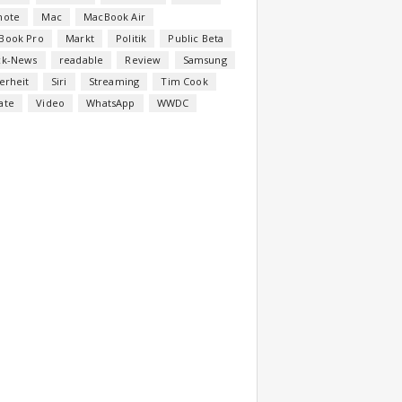
note
Mac
MacBook Air
Book Pro
Markt
Politik
Public Beta
ck-News
readable
Review
Samsung
erheit
Siri
Streaming
Tim Cook
ate
Video
WhatsApp
WWDC