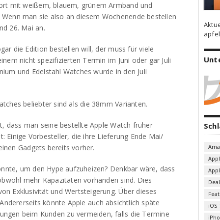
port mit weißem, blauem, grünem Armband und
. Wenn man sie also an diesem Wochenende bestellen
Aktu
nd 26. Mai an.
apfel
r die Edition bestellen will, der muss für viele
Unt
nem nicht spezifizierten Termin im Juni oder gar Juli
ium und Edelstahl Watches wurde in den Juli
tches beliebter sind als die 38mm Varianten.
t, dass man seine bestellte Apple Watch früher
Sch
Einige Vorbesteller, die ihre Lieferung Ende Mai/
leinen Gadgets bereits vorher.
Ama
App
könnte, um den Hype aufzuheizen? Denkbar wäre, dass
App
 obwohl mehr Kapazitäten vorhanden sind. Dies
Deal
n Exklusivität und Wertsteigerung. Über dieses
Fea
 Andererseits könnte Apple auch absichtlich späte
iOS 
ngen beim Kunden zu vermeiden, falls die Termine
iPh