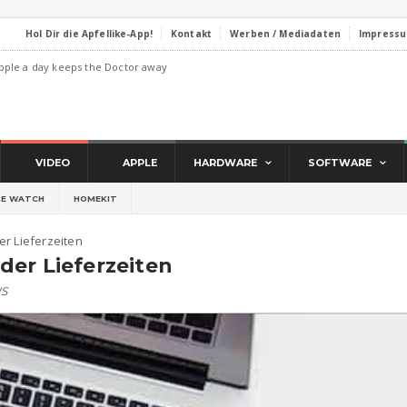
Hol Dir die Apfellike-App!
Kontakt
Werben / Mediadaten
Impress
pple a day keeps the Doctor away
VIDEO
APPLE
HARDWARE
SOFTWARE
LE WATCH
HOMEKIT
r Lieferzeiten
der Lieferzeiten
s