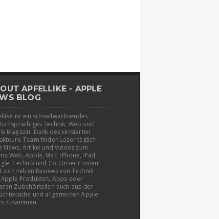
OUT APFELLIKE - APPLE
WS BLOG
llike ist ein schnellwachsendes
tschsprachiges Technik, Web und
le Magazin. Dank des versierten
akteure-Team finden Leser täglich
e News, Artikel und Videos zum
ma Web, Apple, Mac, iPhone, iPad,
gle, Technik und Co. Unser Content
t sich neben Reviews von Technik
 Apple Produkten, Apps oder
eren Zubehörteilen auch aus der
üchteküche und allgemeinen Apple
s zusammen.