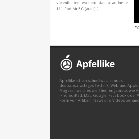
vorenthalten wollten: das brandneue
11" iPad Air 5G (aus [...]
Fü
Apfellike ist ein schnellwachsendes
deutschsprachiges Technik, Web und Apple
Magazin, welches die Themengebiete, wie A
iPhone, iPad, Mac, Google, Facebook oder 
Form von Artikeln, News und Videos behand