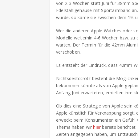
von 2-3 Wochen statt Juni für 38mm S
Edelstahlgehäuse mit Sportarmband an
würde, so käme sie zwischen dem 19. u
Wer die anderen Apple Watches oder soga
Modelle weiterhin 4-6 Wochen bzw. zu ei
warten. Der Termin für die 42mm Alumin
verschoben.
Es entsteht der Eindruck, dass 42mm Wa
Nichtsdestotrotz besteht die Möglichkei
bekommen könnte als von Apple geplant: 
Anfang Juni erwarteten, erhielten ihre k
Ob dies eine Strategie von Apple sein 
Apple künstlich für Verknappung sorgt,
erweckt beim Konsumenten ein Gefühl vo
Thema haben wir
hier
bereits berichtet.
Zeiten angegeben haben, um Enttäuschu