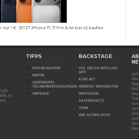
r nur 1 €: JETZT iPhone 17, 17 Pro & Air bei o2 kaufen
TIPPS
BACKSTAGE
AB
NE
IPHONE KAUFEN?
HOL DIR DIE APFELLIKE-
APP!
Apfe
EMPIRE
deu
KONTAKT
GEWINNSPIEL
App
TEILNAHMEBEDINGUNGEN
WERBEN / MEDIADATEN
Red
pple,
UMFRAGE
IMPRESSUM
neu
Web, in
The
elt.
DATENSCHUTZ
Goo
TEAM
setz
und
WIR SUCHEN DICH!
and
Ger
New