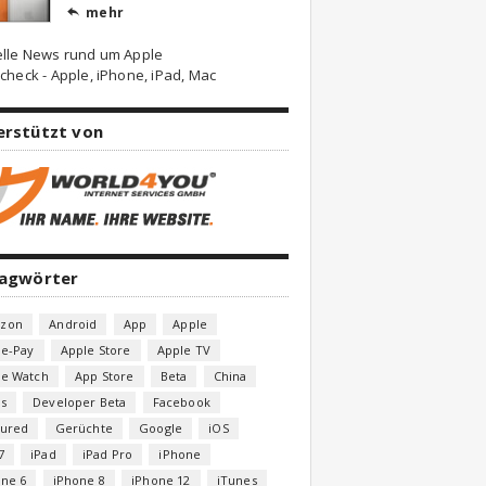
mehr

elle News rund um Apple
check - Apple, iPhone, iPad, Mac
erstützt von
lagwörter
zon
Android
App
Apple
le-Pay
Apple Store
Apple TV
le Watch
App Store
Beta
China
s
Developer Beta
Facebook
tured
Gerüchte
Google
iOS
7
iPad
iPad Pro
iPhone
one 6
iPhone 8
iPhone 12
iTunes