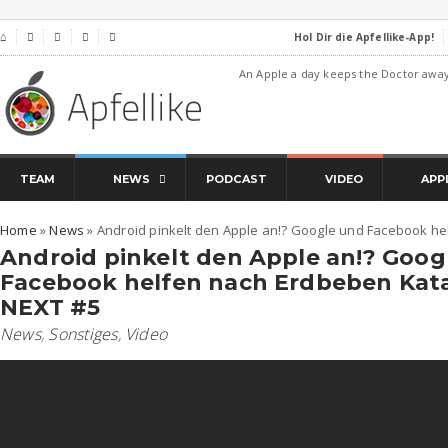
Hol Dir die Apfellike-App!
⌂




An Apple a day keeps the Doctor awa
TEAM
NEWS
PODCAST
VIDEO
APP
Home
»
News
»
Android pinkelt den Apple an!? Google und Facebook he
Android pinkelt den Apple an!? Goog
Facebook helfen nach Erdbeben Kata
NEXT #5
News
,
Sonstiges
,
Video