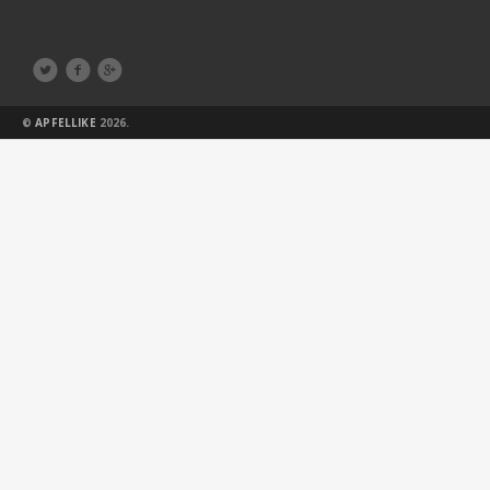



©
APFELLIKE
2026.