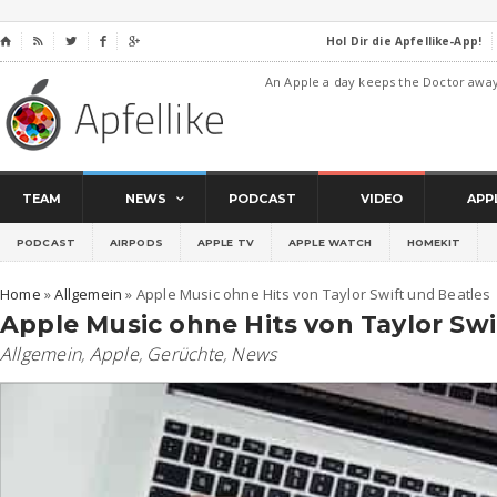
Hol Dir die Apfellike-App!
⌂




An Apple a day keeps the Doctor awa
TEAM
NEWS
PODCAST
VIDEO
APP
PODCAST
AIRPODS
APPLE TV
APPLE WATCH
HOMEKIT
Home
»
Allgemein
»
Apple Music ohne Hits von Taylor Swift und Beatles
Apple Music ohne Hits von Taylor Swi
Allgemein
,
Apple
,
Gerüchte
,
News