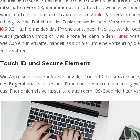
Zahlreiche Besitzer eines iPhone 6 oder iPhone 6S berichteten übe
rätselhaften Error 53, der immer dann auftauchte, wenn zuvor der
wurde und dies nicht in einem autorisierten
Apple
-Partnershop oder
erledigt wurde. Dabei trat der Fehler entweder beim Versuch eines 
iOS
9.2.1 auf, ohne das das iPhone sonst beeinträchtigt wurde, od
wurde gänzlich unmöglich. Das iPhone fiel dann in den
iTunes
-War
Wie Apple nun erklärte, handelt es sich hier um eine Vorkehrung die
zu bewahren.
Touch ID und Secure Element
Wie Apple seinerzeit zur Vorstellung des Touch ID-Sensors erklärte,
des Fingerabdrucksensors am iPhone unter Anderem dadurch gewähr
das iPhone niemals verlassen und auch dem iOS-Code nicht zur Ve