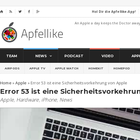
Hol Dir die Apfellike-App!
⌂




An Apple a day keeps the Doctor awa
TEAM
NEWS
PODCAST
VIDEO
APP
AIRPODS
APPLE TV
APPLE WATCH
HOMEKIT
HOMEPOD
Home
»
Apple
»
Error 53 ist eine Sicherheitsvorkehrung von Apple
Error 53 ist eine Sicherheitsvorkehr
Apple
,
Hardware
,
iPhone
,
News