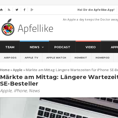
Hol Dir die Apfellike-App!
⌂




An Apple a day keeps the Doctor awa
TEAM
NEWS
PODCAST
VIDEO
APP
AIRPODS
APPLE TV
APPLE WATCH
HOMEKIT
HOMEPOD
Home
»
Apple
»
Märkte am Mittag: Längere Wartezeiten für iPhone SE-Be
Märkte am Mittag: Längere Wartezei
SE-Besteller
Apple
,
iPhone
,
News