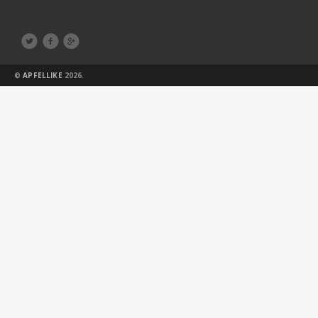



©
APFELLIKE
2026.