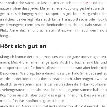
sehr praktische Sache: so lassen sich z.B. iPhone und
Mac
oder iP
nutzen, ohne dass jedes Mal eine neue Kopplung gestartet werden
gestaltet sich hingegen der Transport. Es gibt keine Möglichkeit de
ähnliches. Leider legt Jabra auch keine Transporttasche oder -box b
geschwungene Form des Nackenbandes braucht der Halo Smart in d
Platz. Am einfachen und sichersten ist es, wenn ihr euch den Halo
hängt.
Hört sich gut an
Klanglich konnte der Halo Smart uns voll und ganz überzeugen. Mi
macht Musikhören eine menge Spaß. Auch Hörbücher sind klar und 
Der Aptx-Standard für hochauflösenden Sound wird aber leider nicht
Besonderen Wert legt Jabra darauf, dass der Halo Smart speziell z
wurde. Leider konnte uns dieses Feature nicht überzeugen. Zwar ist
deutlich zu verstehen, aber leider verursachen die In-Ear-Kopfhör
„Nebengeräusche“ im Ohr. Man hört seine eigene Stimme hallend im
Kopfhörer an sich, aber durch das eigene Innenohr). Dies wäre ver
nicht auf In-Ear-Kopfhörer gesetzt hätte.
Auch das am Nackenband platzierte Mikrofon ist nicht perfekt. Der 