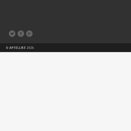



©
APFELLIKE
2026.