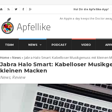
Hol Dir die Apfellike-App!
⌂




An Apple a day keeps the Doctor awa
TEAM
NEWS
PODCAST
VIDEO
APP
Home
»
News
»
Jabra Halo Smart: Kabelloser Musikgenuss mit kleinen 
Jabra Halo Smart: Kabelloser Musikg
kleinen Macken
News
,
Review