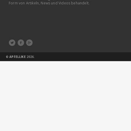
Form von Artikeln, News und Videos behandelt.



©
APFELLIKE
2026.