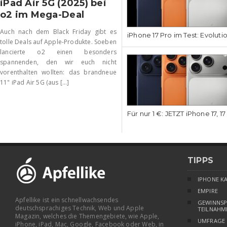
iPad Air 5G (2025) bei
o2 im Mega-Deal
Auch nach dem Black Friday gibt es
iPhone 17 Pro im Test: Evoluti
tolle Deals auf Apple-Produkte. Soeben
lancierte o2 einen besonders
spannenden, den wir euch nicht
vorenthalten wollten: das brandneue
11" iPad Air 5G (aus [...]
Für nur 1 €: JETZT iPhone 17, 1
TIPPS
IPHONE K
EMPIRE
Apfellike ist ein schnellwachsendes
GEWINNSP
deutschsprachiges Technik, Web und Apple
TEILNAHM
Magazin, welches die Themengebiete, wie Apple,
UMFRAGE
iPhone, iPad, Mac, Google, Facebook oder Web, in