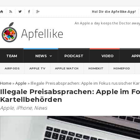
Hol Dir die Apfellike-App!
⌂




An Apple a day keeps the Doctor awa
TEAM
NEWS
PODCAST
VIDEO
APP
AIRPODS
APPLE TV
APPLE WATCH
HOMEKIT
HOMEPOD
Home
»
Apple
»
Illegale Preisabsprachen: Apple im Fokus russischer Ka
Illegale Preisabsprachen: Apple im F
Kartellbehörden
Apple
,
iPhone
,
News