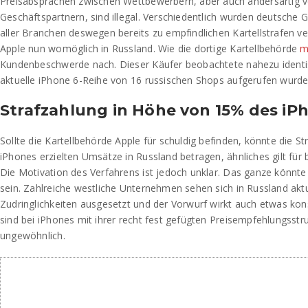
Preisabsprachen zwischen Wettbewerbern, aber auch andersartig 
Geschäftspartnern, sind illegal. Verschiedentlich wurden deutsch
aller Branchen deswegen bereits zu empfindlichen Kartellstrafen ver
Apple nun womöglich in Russland. Wie die dortige Kartellbehörde
m
Kundenbeschwerde nach. Dieser Käufer beobachtete nahezu identisc
aktuelle iPhone 6-Reihe von 16 russischen Shops aufgerufen wurd
Strafzahlung in Höhe von 15% des i
Sollte die Kartellbehörde Apple für schuldig befinden, könnte die St
iPhones erzielten Umsätze in Russland betragen, ähnliches gilt für
Die Motivation des Verfahrens ist jedoch unklar. Das ganze könnte a
sein. Zahlreiche westliche Unternehmen sehen sich in Russland aktu
Zudringlichkeiten ausgesetzt und der Vorwurf wirkt auch etwas kons
sind bei iPhones mit ihrer recht fest gefügten Preisempfehlungsstr
ungewöhnlich.