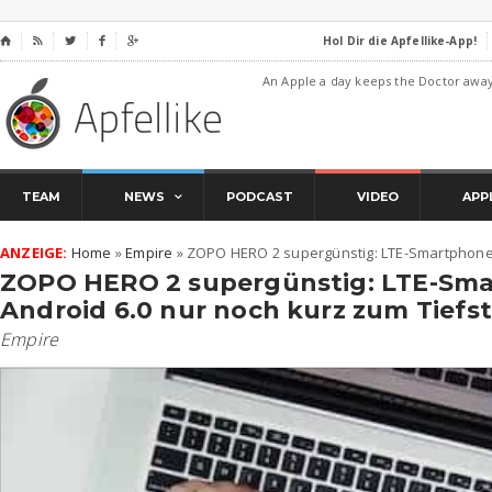
Hol Dir die Apfellike-App!
⌂




An Apple a day keeps the Doctor awa
TEAM
NEWS
PODCAST
VIDEO
APP
ANZEIGE:
Home
»
Empire
»
ZOPO HERO 2 supergünstig: LTE-Smartphone m
ZOPO HERO 2 supergünstig: LTE-Sma
Android 6.0 nur noch kurz zum Tiefst
Empire