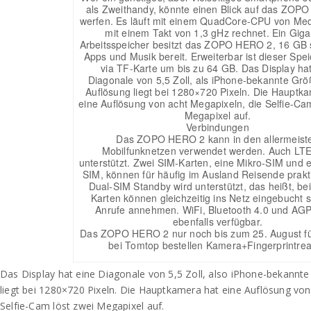
als Zweithandy, könnte einen Blick auf das ZOP
werfen. Es läuft mit einem QuadCore-CPU von Med
mit einem Takt von 1,3 gHz rechnet. Ein Gig
Arbeitsspeicher besitzt das ZOPO HERO 2, 16 GB 
Apps und Musik bereit. Erweiterbar ist dieser Spei
via TF-Karte um bis zu 64 GB. Das Display ha
Diagonale von 5,5 Zoll, als iPhone-bekannte Grö
Auflösung liegt bei 1280×720 Pixeln. Die Hauptk
eine Auflösung von acht Megapixeln, die Selfie-Cam
Megapixel auf.
Verbindungen
Das ZOPO HERO 2 kann in den allermeist
Mobilfunknetzen verwendet werden. Auch LTE
unterstützt. Zwei SIM-Karten, eine Mikro-SIM und 
SIM, können für häufig im Ausland Reisende prakti
Dual-SIM Standby wird unterstützt, das heißt, be
Karten können gleichzeitig ins Netz eingebucht 
Anrufe annehmen. WiFi, Bluetooth 4.0 und AGP
ebenfalls verfügbar.
Das ZOPO HERO 2 nur noch bis zum 25. August fü
bei Tomtop bestellen Kamera+Fingerprintre
Das Display hat eine Diagonale von 5,5 Zoll, also iPhone-bekannt
liegt bei 1280×720 Pixeln. Die Hauptkamera hat eine Auflösung von
Selfie-Cam löst zwei Megapixel auf.