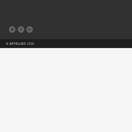



©
APFELLIKE
2026.