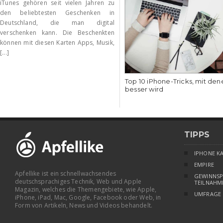
iTunes gehören seit vielen Jahren zu
den beliebtesten Geschenken in
Deutschland, die man digital
verschenken kann. Die Beschenkten
können mit diesen Karten Apps, Musik,
[...]
Top 10 iPhone-Tricks, mit den
besser wird
TIPPS
IPHONE K
EMPIRE
Apfellike ist ein schnellwachsendes
GEWINNSP
deutschsprachiges Technik, Web und Apple
TEILNAHM
Magazin, welches die Themengebiete, wie Apple,
UMFRAGE
iPhone, iPad, Mac, Google, Facebook oder Web, in
Form von Artikeln, News und Videos behandelt.