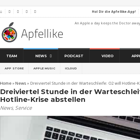
Hol Dir die Apfellike-App!
⌂




An Apple a day keeps the Doctor awa
TEAM
NEWS
PODCAST
VIDEO
APP
APP STORE
APPLE MUSIC
ICLOUD
Home
»
News
»
Dreiviertel Stunde in der Warteschleife: O2 will Hotline-
Dreiviertel Stunde in der Warteschleif
Hotline-Krise abstellen
News
,
Service