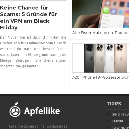
Keine Chance für
Scams: 5 Gründe für
ein VPN am Black
Friday
Alte Eisen: Auf diesen iPhone
Der November ist da und mit ihm die
Hochsaison für Online-Shopping. Doch
während ihr nach den besten Deals
sucht, lauern im Hintergrund auch jede
Menge Betrüger. Branchenanalysen
schätzen die gesamten [...]
A20: iPhone 18-Prozessor wo
TIPPS
IPHONE K
EMPIRE
Apfellike ist ein schnellwachsendes
GEWINNSP