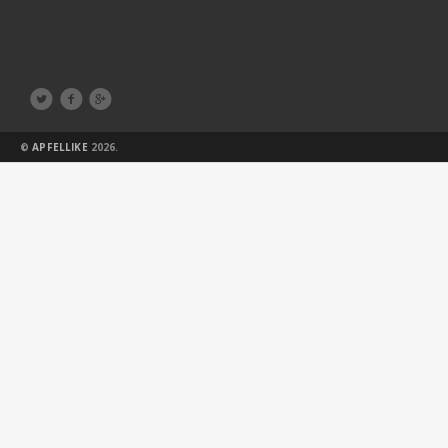



©
APFELLIKE
2026.