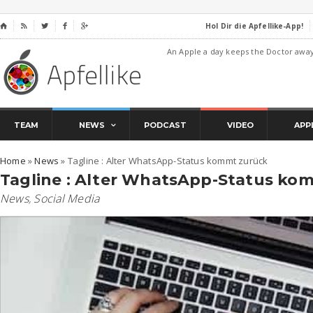
Hol Dir die Apfellike-App!
⌂




An Apple a day keeps the Doctor awa
TEAM
NEWS
PODCAST
VIDEO
APP
Home
»
News
»
Tagline : Alter WhatsApp-Status kommt zurück
Tagline : Alter WhatsApp-Status ko
News
,
Social Media