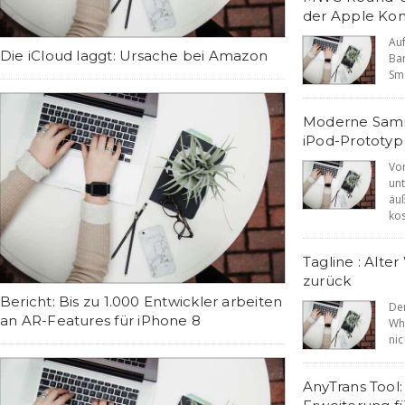
der Apple Ko
Au
Die iCloud laggt: Ursache bei Amazon
Ba
Sma
Moderne Samml
iPod-Prototyp
Vo
un
äu
kos
Tagline : Alt
zurück
Bericht: Bis zu 1.000 Entwickler arbeiten
De
an AR-Features für iPhone 8
Wh
nic
AnyTrans Tool: