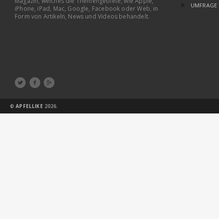
Magazin, welches die Themengebiete, wie Apple,
UMFRAGE
iPhone, iPad, Mac, Google, Facebook oder Web, in
Form von Artikeln, News und Videos behandelt.



©
APFELLIKE
2026.