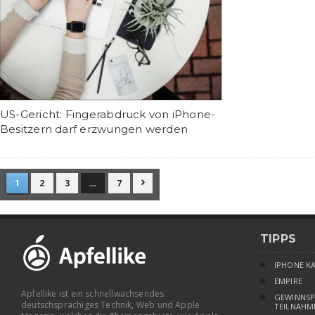
US-Gericht: Fingerabdruck von iPhone-
Besitzern darf erzwungen werden
1
2
3
…
7

TIPPS
IPHONE K
EMPIRE
Apfellike ist ein schnellwachsendes
GEWINNSP
deutschsprachiges Technik, Web und Apple
TEILNAHM