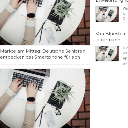
Erweiterung fü
Wi
si
Dat
Von Bluestein
jedermann
Di
Märkte am Mittag: Deutsche Senioren
we
entdecken das Smartphone für sich
Ap
wir