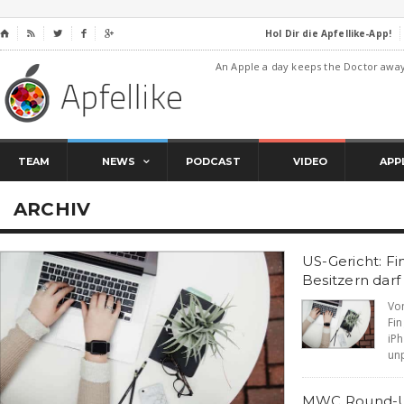
Hol Dir die Apfellike-App!
⌂




An Apple a day keeps the Doctor awa
TEAM
NEWS
PODCAST
VIDEO
APP
ARCHIV
US-Gericht: F
Besitzern dar
Vo
Fi
iP
unp
MWC Round-Up