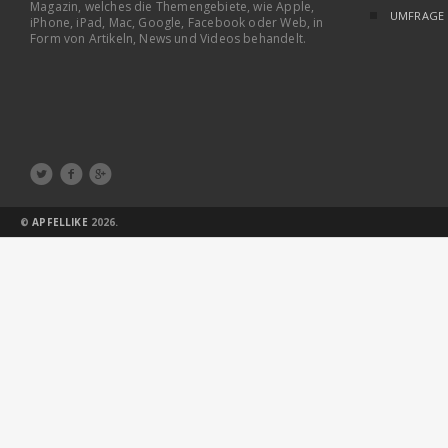
Magazin, welches die Themengebiete, wie Apple,
UMFRAGE
iPhone, iPad, Mac, Google, Facebook oder Web, in
Form von Artikeln, News und Videos behandelt.



©
APFELLIKE
2026.