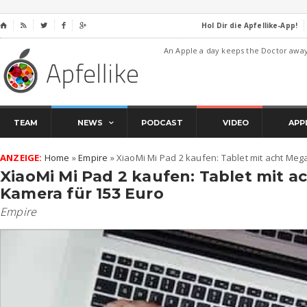
Hol Dir die Apfellike-App!
⌂




An Apple a day keeps the Doctor awa
TEAM
NEWS
PODCAST
VIDEO
APP
ANZEIGE:
Home
»
Empire
»
XiaoMi Mi Pad 2 kaufen: Tablet mit acht Meg
XiaoMi Mi Pad 2 kaufen: Tablet mit a
Kamera für 153 Euro
Empire