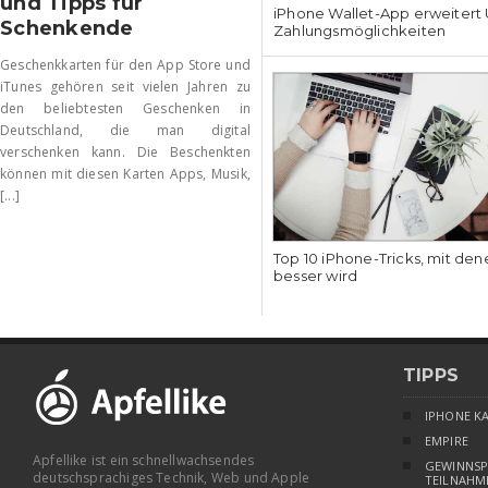
und Tipps für
iPhone Wallet-App erweitert U
Schenkende
Zahlungsmöglichkeiten
Geschenkkarten für den App Store und
iTunes gehören seit vielen Jahren zu
den beliebtesten Geschenken in
Deutschland, die man digital
verschenken kann. Die Beschenkten
können mit diesen Karten Apps, Musik,
[...]
Top 10 iPhone-Tricks, mit den
besser wird
TIPPS
IPHONE K
EMPIRE
Apfellike ist ein schnellwachsendes
GEWINNSP
deutschsprachiges Technik, Web und Apple
TEILNAHM