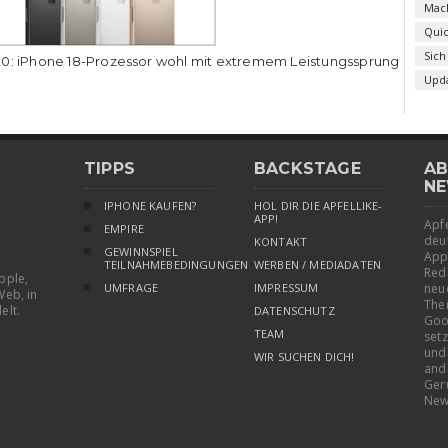
Mac
Qui
Sich
0: iPhone 18-Prozessor wohl mit extremem Leistungssprung
Upd
TIPPS
BACKSTAGE
AB
NE
IPHONE KAUFEN?
HOL DIR DIE APFELLIKE-
APP!
Apfe
EMPIRE
deu
KONTAKT
GEWINNSPIEL
App
TEILNAHMEBEDINGUNGEN
WERBEN / MEDIADATEN
Red
pple,
UMFRAGE
IMPRESSUM
neu
Web, in
The
elt.
DATENSCHUTZ
Goo
TEAM
setz
und
WIR SUCHEN DICH!
and
Ger
New