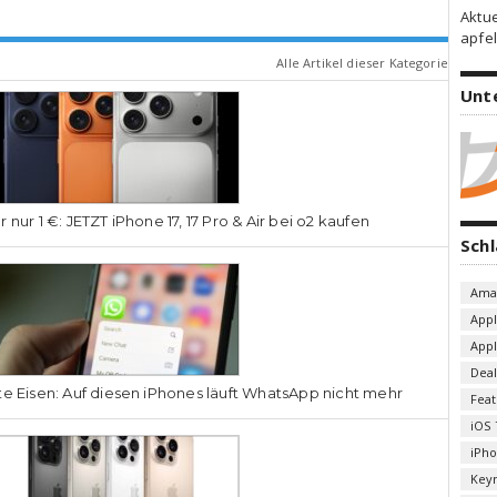
Aktu
apfel
Alle Artikel dieser Kategorie
Unt
r nur 1 €: JETZT iPhone 17, 17 Pro & Air bei o2 kaufen
Sch
Ama
App
App
Deal
te Eisen: Auf diesen iPhones läuft WhatsApp nicht mehr
Fea
iOS 
iPh
Key