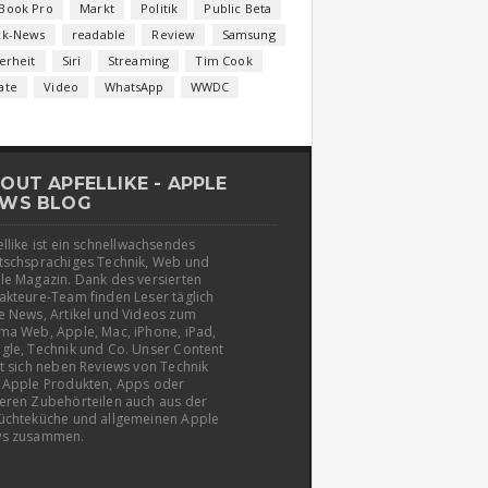
Book Pro
Markt
Politik
Public Beta
ck-News
readable
Review
Samsung
erheit
Siri
Streaming
Tim Cook
ate
Video
WhatsApp
WWDC
OUT APFELLIKE - APPLE
WS BLOG
llike ist ein schnellwachsendes
tschsprachiges Technik, Web und
le Magazin. Dank des versierten
akteure-Team finden Leser täglich
e News, Artikel und Videos zum
ma Web, Apple, Mac, iPhone, iPad,
gle, Technik und Co. Unser Content
t sich neben Reviews von Technik
 Apple Produkten, Apps oder
eren Zubehörteilen auch aus der
üchteküche und allgemeinen Apple
s zusammen.