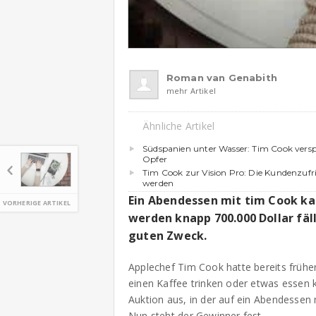
Roman van Genabith
mehr Artikel
Ähnliche Artikel
Südspanien unter Wasser: Tim Cook verspr
Opfer
Tim Cook zur Vision Pro: Die Kundenzufri
werden
Ein Abendessen mit tim Cook kan
VORHERIGE ARTIKEL
werden knapp 700.000 Dollar fäll
guten Zweck.
Applechef Tim Cook hatte bereits frühe
einen Kaffee trinken oder etwas essen k
Auktion aus, in der auf ein Abendesse
Nun steht der Gewinner fest.