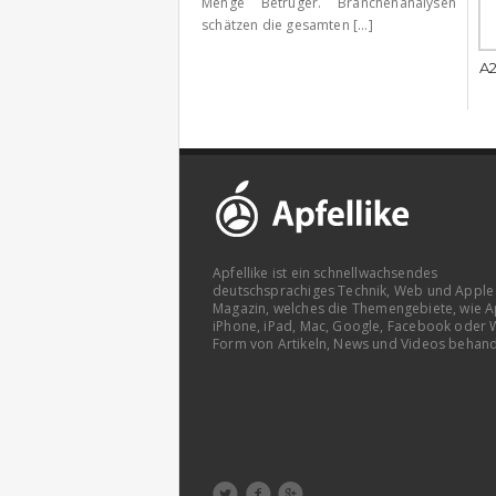
Menge Betrüger. Branchenanalysen
schätzen die gesamten [...]
A2
Apfellike ist ein schnellwachsendes
deutschsprachiges Technik, Web und Apple
Magazin, welches die Themengebiete, wie A
iPhone, iPad, Mac, Google, Facebook oder 
Form von Artikeln, News und Videos behand


