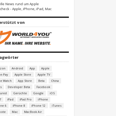
elle News rund um Apple
check - Apple, iPhone, iPad, Mac
erstützt von
lagwörter
zon
Android
App
Apple
le-Pay
Apple Store
Apple TV
le Watch
App Store
Beta
China
s
Developer Beta
Facebook
tured
Gerüchte
Google
iOS
7
iPad
iPad Pro
iPhone
one 6
iPhone 8
iPhone 12
iTunes
note
Mac
MacBook Air