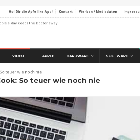
Hol Dir die Apfellike-App!
Kontakt
Werben / Mediadaten
Impress
pple a day keeps the Doctor away
VIDEO
APPLE
HARDWARE
SOFTWARE
So teuer wie noch nie
ook: So teuer wie noch nie