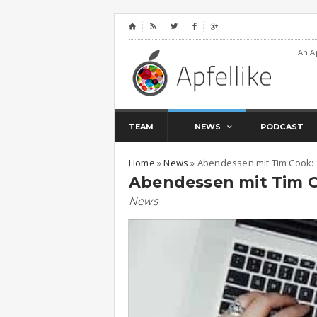
⌂




An A
TEAM
NEWS
PODCAST
Home
»
News
»
Abendessen mit Tim Cook: 
Abendessen mit Tim C
News