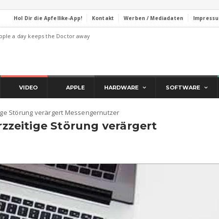
Hol Dir die Apfellike-App!
Kontakt
Werben / Mediadaten
Impress
pple a day keeps the Doctor away
VIDEO
APPLE
HARDWARE
SOFTWARE
ge Störung verärgert Messengernutzer
zeitige Störung verärgert