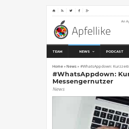
⌂




An A
TEAM
NEWS
PODCAST
Home
»
News
»
#WhatsAppdown: Kurzzeiti
#WhatsAppdown: Kurz
Messengernutzer
News