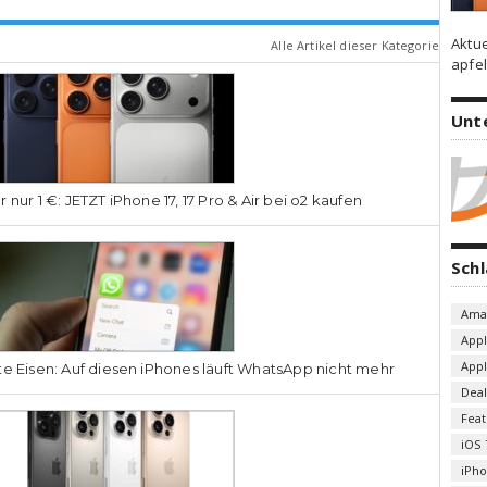
Aktu
Alle Artikel dieser Kategorie
apfel
Unt
r nur 1 €: JETZT iPhone 17, 17 Pro & Air bei o2 kaufen
Sch
Ama
App
App
te Eisen: Auf diesen iPhones läuft WhatsApp nicht mehr
Deal
Fea
iOS 
iPh