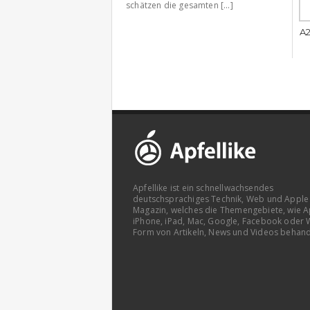
schätzen die gesamten [...]
A2
Apfellike ist ein schnellwachsendes
deutschsprachiges Technik, Web und Apple
Magazin, welches die Themengebiete, wie A
iPhone, iPad, Mac, Google, Facebook oder 
Form von Artikeln, News und Videos behand