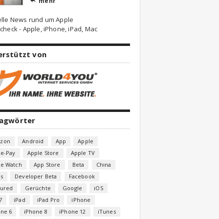
mehr

elle News rund um Apple
check - Apple, iPhone, iPad, Mac
erstützt von
lagwörter
zon
Android
App
Apple
le-Pay
Apple Store
Apple TV
le Watch
App Store
Beta
China
s
Developer Beta
Facebook
tured
Gerüchte
Google
iOS
7
iPad
iPad Pro
iPhone
one 6
iPhone 8
iPhone 12
iTunes