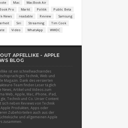
note
Mac
MacBook Air
Book Pro
Markt
Politik
Public Beta
ck-News
readable
Review
Samsung
erheit
Siri
Streaming
Tim Cook
ate
Video
WhatsApp
WWDC
OUT APFELLIKE - APPLE
WS BLOG
llike ist ein schnellwachsendes
tschsprachiges Technik, Web und
le Magazin. Dank des versierten
akteure-Team finden Leser täglich
e News, Artikel und Videos zum
ma Web, Apple, Mac, iPhone, iPad,
gle, Technik und Co. Unser Content
t sich neben Reviews von Technik
 Apple Produkten, Apps oder
eren Zubehörteilen auch aus der
üchteküche und allgemeinen Apple
s zusammen.