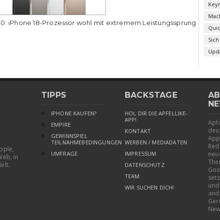
Key
Mac
0: iPhone 18-Prozessor wohl mit extremem Leistungssprung
Qui
Sich
Upd
TIPPS
BACKSTAGE
AB
NE
IPHONE KAUFEN?
HOL DIR DIE APFELLIKE-
APP!
Apfe
EMPIRE
deu
KONTAKT
GEWINNSPIEL
App
TEILNAHMEBEDINGUNGEN
WERBEN / MEDIADATEN
Red
pple,
UMFRAGE
IMPRESSUM
neu
Web, in
The
elt.
DATENSCHUTZ
Goo
TEAM
setz
und
WIR SUCHEN DICH!
and
Ger
New