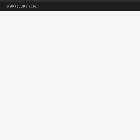
©
APFELLIKE
2026.