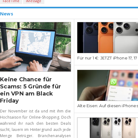
FaceTime
iMessage
News
Für nur 1 €: JETZT iPhone 17, 1
Keine Chance für
Scams: 5 Gründe für
ein VPN am Black
Friday
Alte Eisen: Auf diesen iPhone
Der November ist da und mit ihm die
Hochsaison für Online-Shopping. Doch
während ihr nach den besten Deals
sucht, lauern im Hintergrund auch jede
Menge Betrüger. Branchenanalysen