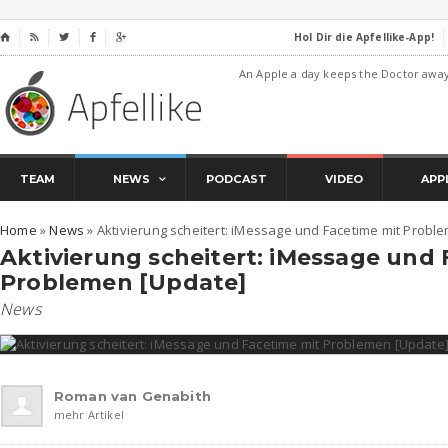
Hol Dir die Apfellike-App!
⌂




An Apple a day keeps the Doctor awa
TEAM
NEWS
PODCAST
VIDEO
APP
Home
»
News
»
Aktivierung scheitert: iMessage und Facetime mit Probl
Aktivierung scheitert: iMessage und
Problemen [Update]
News
Roman van Genabith
mehr Artikel